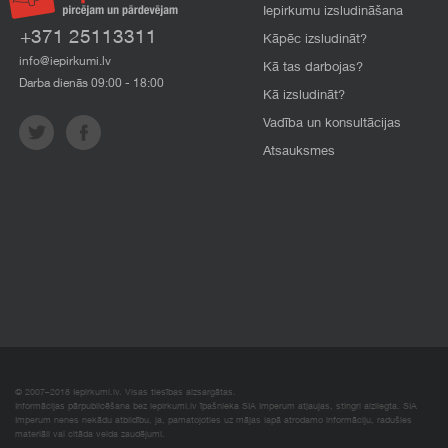
Iepirkumu izsludināšana
+371 25113311
Kāpēc izsludināt?
info@iepirkumi.lv
Kā tas darbojas?
Darba dienās 09:00 - 18:00
Kā izsludināt?
Vadība un konsultācijas
Atsauksmes
© 2007–2018 Iepirkumi.lv. Visas tiesības aizsargātas.
Informācijas pārpublicēšana bez iepirkumi.lv īpašnieka SIA Imperum atļaujas, stingri aizliegta. SIA
Imperum nenes nekādu atbildību, ja, pamatojoties uz mājas lapā atrodamo informāciju, radušies
materiāli vai citāda veida zaudējumi.