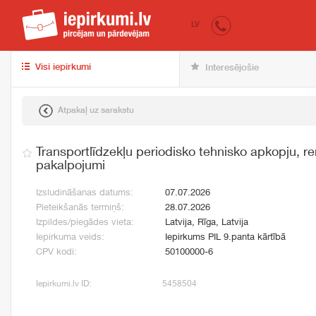
iepirkumi.lv
pir
LV
Visi iepirkumi
Interesējošie
Atpakaļ uz sarakstu
Transportlīdzekļu periodisko tehnisko apkopju, r
pakalpojumi
Izsludināšanas datums:
07.07.2026
Pieteikšanās termiņš:
28.07.2026
Izpildes/piegādes vieta:
Latvija, Rīga, Latvija
Iepirkuma veids:
Iepirkums PIL 9.panta kārtībā
CPV kodi:
50100000-6
Iepirkumi.lv ID:
5458504