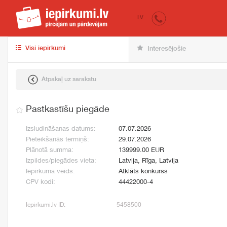
iepirkumi.lv
pir
LV
Visi iepirkumi
Interesējošie
Atpakaļ uz sarakstu
Pastkastīšu piegāde
Izsludināšanas datums:
07.07.2026
Pieteikšanās termiņš:
29.07.2026
Plānotā summa:
139999.00 EUR
Izpildes/piegādes vieta:
Latvija, Rīga, Latvija
Iepirkuma veids:
Atklāts konkurss
CPV kodi:
44422000-4
Iepirkumi.lv ID:
5458500