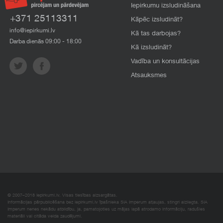
Iepirkumu izsludināšana
+371 25113311
Kāpēc izsludināt?
info@iepirkumi.lv
Kā tas darbojas?
Darba dienās 09:00 - 18:00
Kā izsludināt?
Vadība un konsultācijas
Atsauksmes
© 2007–2018 Iepirkumi.lv. Visas tiesības aizsargātas.
Informācijas pārpublicēšana bez iepirkumi.lv īpašnieka SIA Imperum atļaujas, stingri aizliegta. SIA
Imperum nenes nekādu atbildību, ja, pamatojoties uz mājas lapā atrodamo informāciju, radušies
materiāli vai citāda veida zaudējumi.