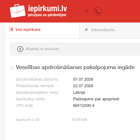
iepirkumi.lv
pir
LV
Visi iepirkumi
Interesējošie
Atpakaļ uz sarakstu
Veselības apdrošināšanas pakalpojuma iegāde
Izsludināšanas datums:
07.07.2026
Pieteikšanās termiņš:
22.07.2026
Izpildes/piegādes vieta:
Latvija
Iepirkuma veids:
Paziņojums par apspriedi
CPV kodi:
66512200-4
Iepirkumi.lv ID:
5458498