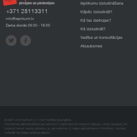
Iepirkumu izsludināšana
+371 25113311
Kāpēc izsludināt?
info@iepirkumi.lv
Kā tas darbojas?
Darba dienās 09:00 - 18:00
Kā izsludināt?
Vadība un konsultācijas
Atsauksmes
© 2007–2018 Iepirkumi.lv. Visas tiesības aizsargātas.
Informācijas pārpublicēšana bez iepirkumi.lv īpašnieka SIA Imperum atļaujas, stingri aizliegta. SIA
Imperum nenes nekādu atbildību, ja, pamatojoties uz mājas lapā atrodamo informāciju, radušies
materiāli vai citāda veida zaudējumi.