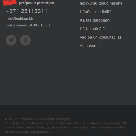
Iepirkumu izsludināšana
+371 25113311
Kāpēc izsludināt?
info@iepirkumi.lv
Kā tas darbojas?
Darba dienās 09:00 - 18:00
Kā izsludināt?
Vadība un konsultācijas
Atsauksmes
© 2007–2018 Iepirkumi.lv. Visas tiesības aizsargātas.
Informācijas pārpublicēšana bez iepirkumi.lv īpašnieka SIA Imperum atļaujas, stingri aizliegta. SIA
Imperum nenes nekādu atbildību, ja, pamatojoties uz mājas lapā atrodamo informāciju, radušies
materiāli vai citāda veida zaudējumi.