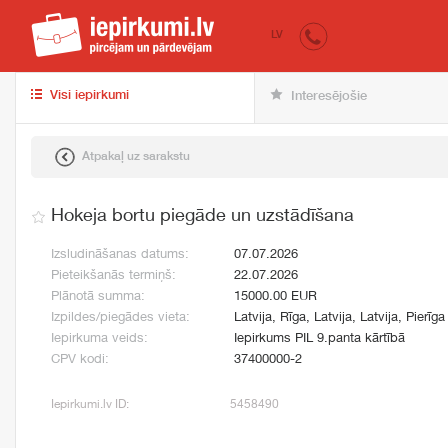
iepirkumi.lv
pir
LV
Visi iepirkumi
Interesējošie
Atpakaļ uz sarakstu
Hokeja bortu piegāde un uzstādīšana
Izsludināšanas datums:
07.07.2026
Pieteikšanās termiņš:
22.07.2026
Plānotā summa:
15000.00 EUR
Izpildes/piegādes vieta:
Latvija, Rīga, Latvija, Latvija, Pierīga
Iepirkuma veids:
Iepirkums PIL 9.panta kārtībā
CPV kodi:
37400000-2
Iepirkumi.lv ID:
5458490