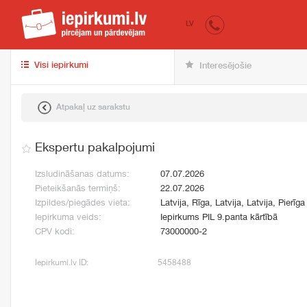
iepirkumi.lv
pir
LV
Visi iepirkumi
Interesējošie
Atpakaļ uz sarakstu
Ekspertu pakalpojumi
Izsludināšanas datums:
07.07.2026
Pieteikšanās termiņš:
22.07.2026
Izpildes/piegādes vieta:
Latvija, Rīga, Latvija, Latvija, Pierīga
Iepirkuma veids:
Iepirkums PIL 9.panta kārtībā
CPV kodi:
73000000-2
Iepirkumi.lv ID:
5458488