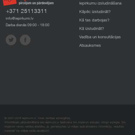
Iepirkumu izsludināšana
+371 25113311
Kāpēc izsludināt?
info@iepirkumi.lv
Kā tas darbojas?
Darba dienās 09:00 - 18:00
Kā izsludināt?
Vadība un konsultācijas
Atsauksmes
© 2007–2018 Iepirkumi.lv. Visas tiesības aizsargātas.
Informācijas pārpublicēšana bez iepirkumi.lv īpašnieka SIA Imperum atļaujas, stingri aizliegta. SIA
Imperum nenes nekādu atbildību, ja, pamatojoties uz mājas lapā atrodamo informāciju, radušies
materiāli vai citāda veida zaudējumi.