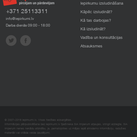
Iepirkumu izsludināšana
+371 25113311
Kāpēc izsludināt?
info@iepirkumi.lv
Kā tas darbojas?
Darba dienās 09:00 - 18:00
Kā izsludināt?
Vadība un konsultācijas
Atsauksmes
© 2007–2018 Iepirkumi.lv. Visas tiesības aizsargātas.
Informācijas pārpublicēšana bez iepirkumi.lv īpašnieka SIA Imperum atļaujas, stingri aizliegta. SIA
Imperum nenes nekādu atbildību, ja, pamatojoties uz mājas lapā atrodamo informāciju, radušies
materiāli vai citāda veida zaudējumi.