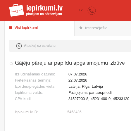
iepirkumi.lv
pir
LV
Visi iepirkumi
Interesējošie
Atpakaļ uz sarakstu
Gājēju pāreju ar papildu apgaismojumu izbūve
Izsludināšanas datums:
07.07.2026
Pieteikšanās termiņš:
22.07.2026
Izpildes/piegādes vieta:
Latvija, Rīga, Latvija
Iepirkuma veids:
Paziņojums par apspriedi
CPV kodi:
31527200-8, 45231400-9, 45233120-
Iepirkumi.lv ID:
5458486