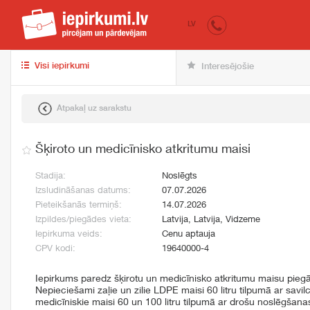
iepirkumi.lv
pir
LV
Visi iepirkumi
Interesējošie
Atpakaļ uz sarakstu
Šķiroto un medicīnisko atkritumu maisi
Stadija:
Noslēgts
Izsludināšanas datums:
07.07.2026
Pieteikšanās termiņš:
14.07.2026
Izpildes/piegādes vieta:
Latvija, Latvija, Vidzeme
Iepirkuma veids:
Cenu aptauja
CPV kodi:
19640000-4
Iepirkums paredz šķirotu un medicīnisko atkritumu maisu pie
Nepieciešami zaļie un zilie LDPE maisi 60 litru tilpumā ar savilc
medicīniskie maisi 60 un 100 litru tilpumā ar drošu noslēgša