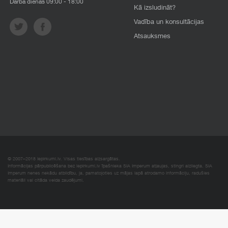
Darba dienās 09:00 - 18:00
Kā izsludināt?
Vadība un konsultācijas
Atsauksmes
© 2007–2018 Iepirkumi.lv. Visas tiesības aizsargātas.
Informācijas pārpublicēšana bez iepirkumi.lv īpašnieka SIA Imperum atļaujas, stingri aizliegta. SIA
Imperum nenes nekādu atbildību, ja, pamatojoties uz mājas lapā atrodamo informāciju, radušies
materiāli vai citāda veida zaudējumi.