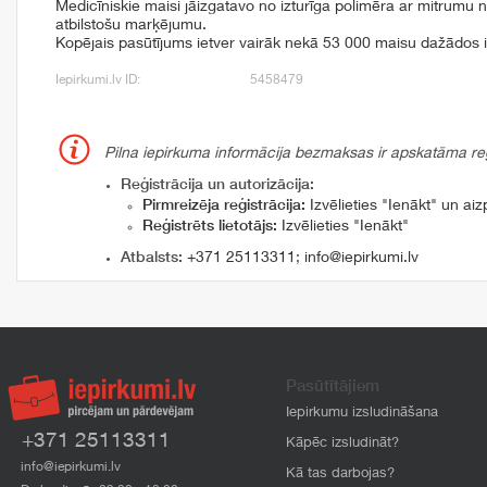
Medicīniskie maisi jāizgatavo no izturīga polimēra ar mitrumu
atbilstošu marķējumu.
Kopējais pasūtījums ietver vairāk nekā 53 000 maisu dažādos i
Iepirkumi.lv ID:
5458479
Pilna iepirkuma informācija bezmaksas ir apskatāma reģi
Reģistrācija un autorizācija:
Pirmreizēja reģistrācija:
Izvēlieties "Ienākt" un aizp
Reģistrēts lietotājs:
Izvēlieties "Ienākt"
Atbalsts:
+371 25113311
;
info@iepirkumi.lv
Pasūtītājiem
Iepirkumu izsludināšana
+371 25113311
Kāpēc izsludināt?
info@iepirkumi.lv
Kā tas darbojas?