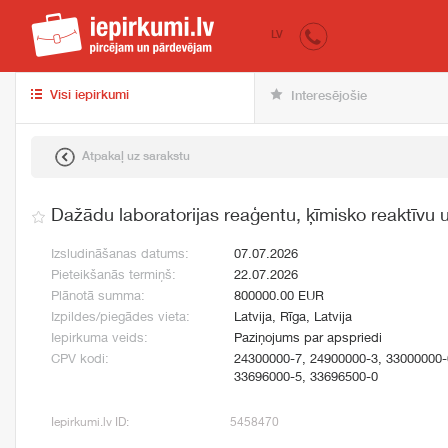
iepirkumi.lv
pir
LV
Visi iepirkumi
Interesējošie
Atpakaļ uz sarakstu
Dažādu laboratorijas reaģentu, ķīmisko reaktīvu 
Izsludināšanas datums:
07.07.2026
Pieteikšanās termiņš:
22.07.2026
Plānotā summa:
800000.00 EUR
Izpildes/piegādes vieta:
Latvija, Rīga, Latvija
Iepirkuma veids:
Paziņojums par apspriedi
CPV kodi:
24300000-7, 24900000-3, 33000000-
33696000-5, 33696500-0
Iepirkumi.lv ID:
5458470