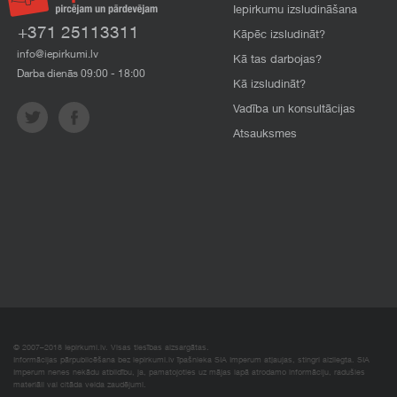
Iepirkumu izsludināšana
+371 25113311
Kāpēc izsludināt?
info@iepirkumi.lv
Kā tas darbojas?
Darba dienās 09:00 - 18:00
Kā izsludināt?
Vadība un konsultācijas
Atsauksmes
© 2007–2018 Iepirkumi.lv. Visas tiesības aizsargātas.
Informācijas pārpublicēšana bez iepirkumi.lv īpašnieka SIA Imperum atļaujas, stingri aizliegta. SIA
Imperum nenes nekādu atbildību, ja, pamatojoties uz mājas lapā atrodamo informāciju, radušies
materiāli vai citāda veida zaudējumi.