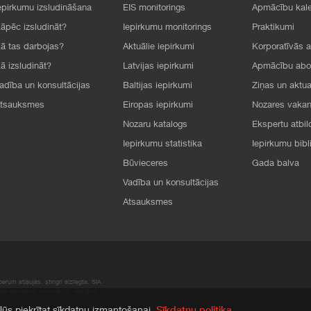
epirkumu izsludināšana
EIS monitorings
Apmācību kal
āpēc izsludināt?
Iepirkumu monitorings
Praktikumi
ā tas darbojas?
Aktuālie iepirkumi
Korporatīvās 
ā izsludināt?
Latvijas iepirkumi
Apmācību ab
adība un konsultācijas
Baltijas iepirkumi
Ziņas un aktua
tsauksmes
Eiropas iepirkumi
Nozares vaka
Nozaru katalogs
Ekspertu atbil
Iepirkumu statistika
Iepirkumu bibl
Būvieceres
Gada balva
Vadība un konsultācijas
Atsauksmes
rum atļaujas, stingri aizliegta. SIA
apā atrodamo informāciju, radušies