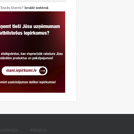
Esošs klients?
Ienākt sistēmā
kadēmija
Atbalsts