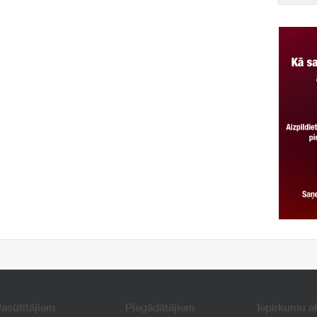
asūtītājiem
Piegādātājiem
Iepirkumu a