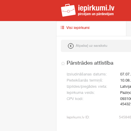
iep
Visi iepirkumi
Atpakaļ uz sarakstu
Pārstrādes attīstība
Izsludināšanas datums:
07.07
Pieteikšanās termiņš:
10.08
Izpildes/piegādes vieta:
Latvij
Iepirkuma veids:
Paziņ
CPV kodi:
09310
45432
Iepirkumi.lv ID:
54584