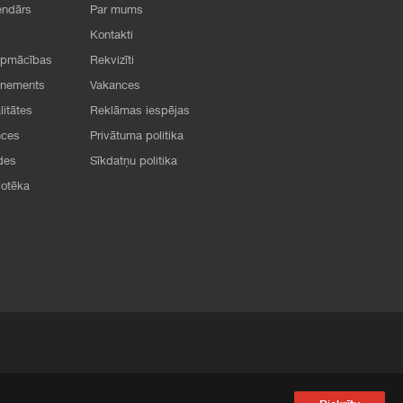
endārs
Par mums
Kontakti
apmācības
Rekvizīti
onements
Vakances
litātes
Reklāmas iespējas
nces
Privātuma politika
des
Sīkdatņu politika
iotēka