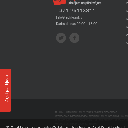
I
+371 25113311
K
info@iepirkumi.lv
K
Darba dienās 09:00 - 18:00
K
V
A
Ziņot par kļūdu
© 2007–2018 Iepirkumi.lv. Visas tiesības aizsargātas.
Informācijas pārpublicēšana bez iepirkumi.lv īpašnieka SIA Impe
Imperum nenes nekādu atbildību, ja, pamatojoties uz mājas l
materiāli vai citāda veida zaudējumi.