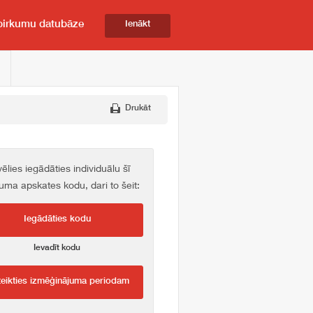
pirkumu datubāze
Ienākt
Drukāt
vēlies iegādāties individuālu šī
kuma apskates kodu, dari to šeit:
Iegādāties kodu
Ievadīt kodu
teikties izmēģinājuma periodam