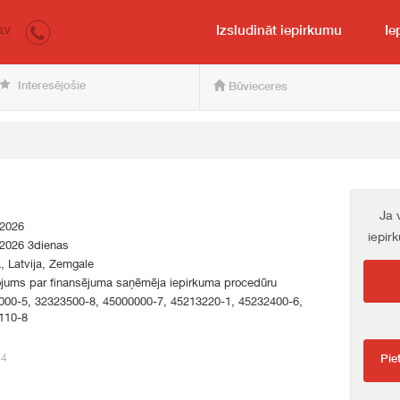
irkumi.lv
pircējam un pārdevējam
Izsludināt iepirkumu
Ie
LV
Interesējošie
Būvieceres
Ja 
.2026
iepir
.2026 3dienas
a, Latvija, Zemgale
ojums par finansējuma saņēmēja iepirkuma procedūru
000-5, 32323500-8, 45000000-7, 45213220-1, 45232400-6,
110-8
64
Pie