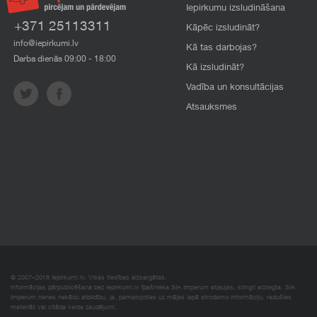
Iepirkumu izsludināšana
+371 25113311
Kāpēc izsludināt?
info@iepirkumi.lv
Kā tas darbojas?
Darba dienās 09:00 - 18:00
Kā izsludināt?
Vadība un konsultācijas
Atsauksmes
© 2007–2018 Iepirkumi.lv. Visas tiesības aizsargātas.
Informācijas pārpublicēšana bez iepirkumi.lv īpašnieka SIA Imperum atļaujas, stingri aizliegta. SIA
Imperum nenes nekādu atbildību, ja, pamatojoties uz mājas lapā atrodamo informāciju, radušies
materiāli vai citāda veida zaudējumi.