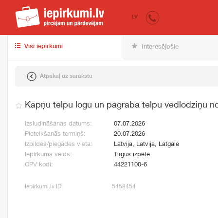
iepirkumi.lv
pir
LV
Visi iepirkumi
Interesējošie
Atpakaļ uz sarakstu
Kāpņu telpu logu un pagraba telpu vēdlodziņu 
Izsludināšanas datums:
07.07.2026
Pieteikšanās termiņš:
20.07.2026
Izpildes/piegādes vieta:
Latvija, Latvija, Latgale
Iepirkuma veids:
Tirgus izpēte
CPV kodi:
44221100-6
Iepirkumi.lv ID:
5458454