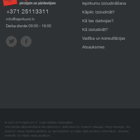
Iepirkumu izsludināšana
+371 25113311
Kāpēc izsludināt?
info@iepirkumi.lv
Kā tas darbojas?
Darba dienās 09:00 - 18:00
Kā izsludināt?
Vadība un konsultācijas
Atsauksmes
© 2007–2018 Iepirkumi.lv. Visas tiesības aizsargātas.
Informācijas pārpublicēšana bez iepirkumi.lv īpašnieka SIA Imperum atļaujas, stingri aizliegta. SIA
Imperum nenes nekādu atbildību, ja, pamatojoties uz mājas lapā atrodamo informāciju, radušies
materiāli vai citāda veida zaudējumi.