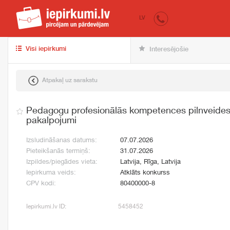
iepirkumi.lv
pir
LV
Visi iepirkumi
Interesējošie
Atpakaļ uz sarakstu
Pedagogu profesionālās kompetences pilnveides 
pakalpojumi
Izsludināšanas datums:
07.07.2026
Pieteikšanās termiņš:
31.07.2026
Izpildes/piegādes vieta:
Latvija, Rīga, Latvija
Iepirkuma veids:
Atklāts konkurss
CPV kodi:
80400000-8
Iepirkumi.lv ID:
5458452