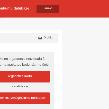
pirkumu datubāze
Ienākt
Drukāt
vēlies iegādāties individuālu šī
kuma apskates kodu, dari to šeit:
Iegādāties kodu
Ievadīt kodu
teikties izmēģinājuma periodam