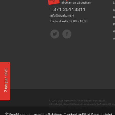
I
+371 25113311
K
info@iepirkumi.lv
K
Darba dienās 09:00 - 18:00
K
V
A
Ziņot par kļūdu
© 2007–2018 Iepirkumi.lv. Visas tiesības aizsargātas.
Informācijas pārpublicēšana bez iepirkumi.lv īpašnieka SIA Impe
Imperum nenes nekādu atbildību, ja, pamatojoties uz mājas l
materiāli vai citāda veida zaudējumi.