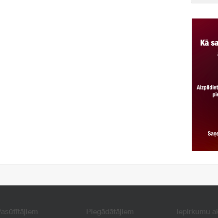
asūtītājiem
Piegādātājiem
Iepirkumu a