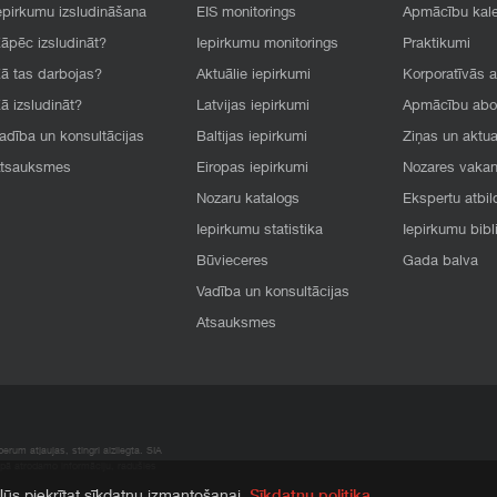
epirkumu izsludināšana
EIS monitorings
Apmācību kal
āpēc izsludināt?
Iepirkumu monitorings
Praktikumi
ā tas darbojas?
Aktuālie iepirkumi
Korporatīvās 
ā izsludināt?
Latvijas iepirkumi
Apmācību ab
adība un konsultācijas
Baltijas iepirkumi
Ziņas un aktua
tsauksmes
Eiropas iepirkumi
Nozares vaka
Nozaru katalogs
Ekspertu atbil
Iepirkumu statistika
Iepirkumu bibl
Būvieceres
Gada balva
Vadība un konsultācijas
Atsauksmes
rum atļaujas, stingri aizliegta. SIA
apā atrodamo informāciju, radušies