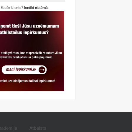
Esošs klients?
Ienākt sistēmā
kadēmija
Atbalsts