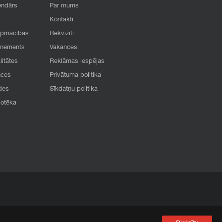
endārs
Par mums
Kontakti
apmācības
Rekvizīti
onements
Vakances
litātes
Reklāmas iespējas
nces
Privātuma politika
des
Sīkdatņu politika
iotēka