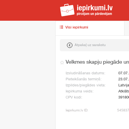
iep
Visi iepirkumi
Atpakaļ uz sarakstu
Velkmes skapju piegāde un
Izsludināšanas datums:
07.07
Pieteikšanās termiņš:
23.07
Izpildes/piegādes vieta:
Latvij
Iepirkuma veids:
Atklāt
CPV kodi:
39180
Iepirkumi.lv ID:
54583