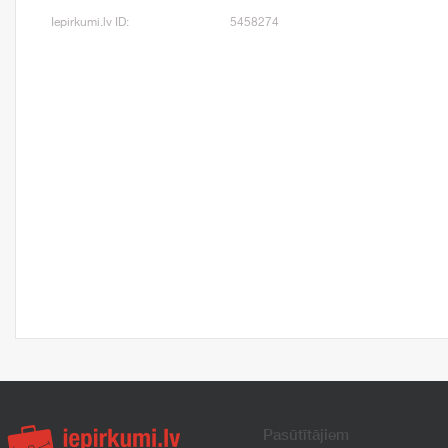
Iepirkumi.lv ID:
5458274
Pasūtītājiem