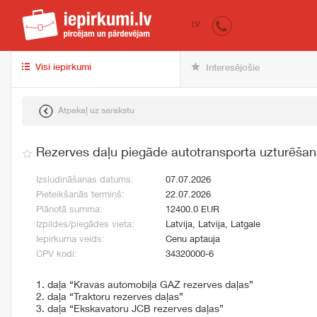
iepirkumi.lv
pir
LV
Visi iepirkumi
Interesējošie
Atpakaļ uz sarakstu
Rezerves daļu piegāde autotransporta uzturēšan
Izsludināšanas datums:
07.07.2026
Pieteikšanās termiņš:
22.07.2026
Plānotā summa:
12400.0 EUR
Izpildes/piegādes vieta:
Latvija, Latvija, Latgale
Iepirkuma veids:
Cenu aptauja
CPV kodi:
34320000-6
1. daļa “Kravas automobiļa GAZ rezerves daļas”
2. daļa “Traktoru rezerves daļas”
3. daļa “Ekskavatoru JCB rezerves daļas”