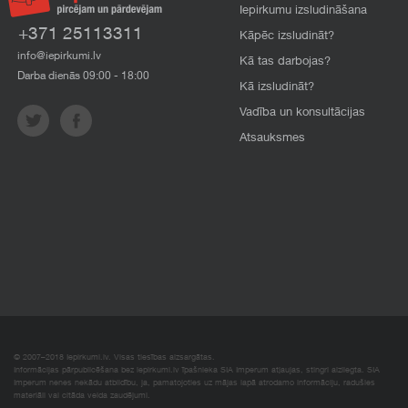
Iepirkumu izsludināšana
+371 25113311
Kāpēc izsludināt?
info@iepirkumi.lv
Kā tas darbojas?
Darba dienās 09:00 - 18:00
Kā izsludināt?
Vadība un konsultācijas
Atsauksmes
© 2007–2018 Iepirkumi.lv. Visas tiesības aizsargātas.
Informācijas pārpublicēšana bez iepirkumi.lv īpašnieka SIA Imperum atļaujas, stingri aizliegta. SIA
Imperum nenes nekādu atbildību, ja, pamatojoties uz mājas lapā atrodamo informāciju, radušies
materiāli vai citāda veida zaudējumi.