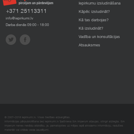
Iepirkumu izsludināšana
+371 25113311
Kāpēc izsludināt?
info@iepirkumi.lv
Kā tas darbojas?
Darba dienās 09:00 - 18:00
Kā izsludināt?
Vadība un konsultācijas
Atsauksmes
© 2007–2018 Iepirkumi.lv. Visas tiesības aizsargātas.
Informācijas pārpublicēšana bez iepirkumi.lv īpašnieka SIA Imperum atļaujas, stingri aizliegta. SIA
Imperum nenes nekādu atbildību, ja, pamatojoties uz mājas lapā atrodamo informāciju, radušies
materiāli vai citāda veida zaudējumi.