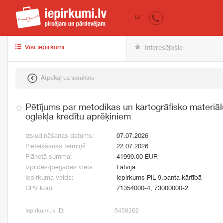
iepirkumi.lv
pir
LV
Visi iepirkumi
Interesējošie
Atpakaļ uz sarakstu
Pētījums par metodikas un kartogrāfisko materiālu
oglekļa kredītu aprēķiniem
Izsludināšanas datums:
07.07.2026
Pieteikšanās termiņš:
22.07.2026
Plānotā summa:
41999.00 EUR
Izpildes/piegādes vieta:
Latvija
Iepirkuma veids:
Iepirkums PIL 9.panta kārtībā
CPV kodi:
71354000-4, 73000000-2
Iepirkumi.lv ID:
5458262