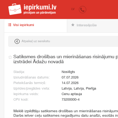
iepirkumi.lv
pir
LV
Visi iepirkumi
Interesējošie
Atpakaļ uz sarakstu
Satiksmes drošības un mierināšanas risinājumu p
izstrādei Ādažu novadā
Stadija:
Noslēgts
Izsludināšanas datums:
07.07.2026
Pieteikšanās termiņš:
14.07.2026
Izpildes/piegādes vieta:
Latvija, Latvija, Pierīga
Iepirkuma veids:
Cenu aptauja
CPV kodi:
73200000-4
Meklē izpildītāju satiksmes drošības un mierināšanas risinājumu 
Darbs ietver ceļu satiksmes negadījumu datu analīzi, esošās in