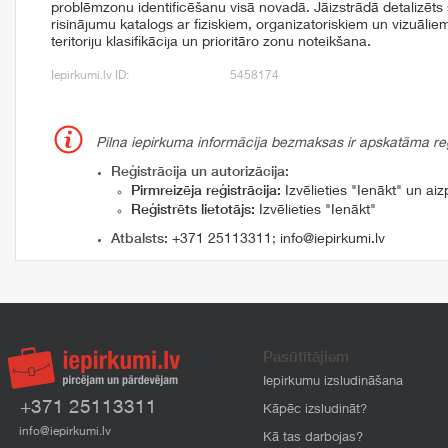
problēmzonu identificēšanu visā novadā. Jāizstrādā detalizēt
risinājumu katalogs ar fiziskiem, organizatoriskiem un vizuāliem
teritoriju klasifikācija un prioritāro zonu noteikšana.
Iepirkumi.lv ID:
5458174
Pilna iepirkuma informācija bezmaksas ir apskatāma reģi
Reģistrācija un autorizācija:
Pirmreizēja reģistrācija:
Izvēlieties "Ienākt" un aizp
Reģistrēts lietotājs:
Izvēlieties "Ienākt"
Atbalsts:
+371 25113311
;
info@iepirkumi.lv
Pasūtītājiem
Iepirkumu izsludināšana
+371 25113311
Kāpēc izsludināt?
info@iepirkumi.lv
Kā tas darbojas?