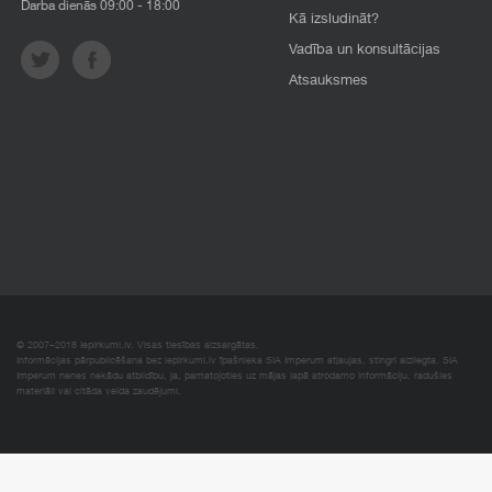
Darba dienās 09:00 - 18:00
Kā izsludināt?
Vadība un konsultācijas
Atsauksmes
© 2007–2018 Iepirkumi.lv. Visas tiesības aizsargātas.
Informācijas pārpublicēšana bez iepirkumi.lv īpašnieka SIA Imperum atļaujas, stingri aizliegta. SIA
Imperum nenes nekādu atbildību, ja, pamatojoties uz mājas lapā atrodamo informāciju, radušies
materiāli vai citāda veida zaudējumi.