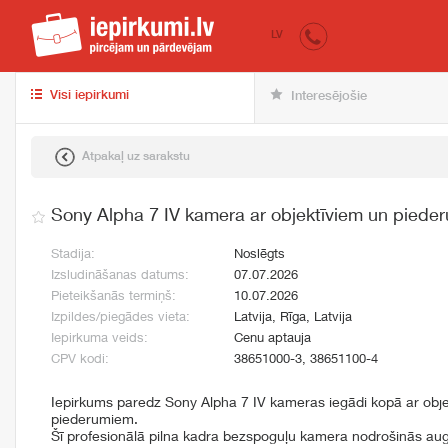
iepirkumi.lv
pir
LV
Visi iepirkumi
Interesējošie
Atpakaļ uz sarakstu
Sony Alpha 7 IV kamera ar objektīviem un piede
Stadija:
Noslēgts
Izsludināšanas datums:
07.07.2026
Pieteikšanās termiņš:
10.07.2026
Izpildes/piegādes vieta:
Latvija, Rīga, Latvija
Iepirkuma veids:
Cenu aptauja
CPV kodi:
38651000-3, 38651100-4
Iepirkums paredz Sony Alpha 7 IV kameras iegādi kopā ar obj
piederumiem.
Šī profesionālā pilna kadra bezspoguļu kamera nodrošinās augs