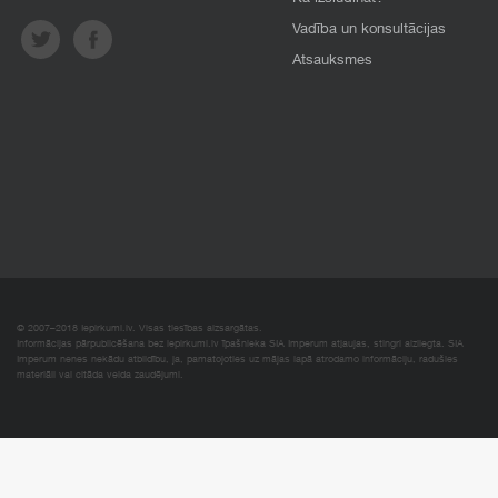
Vadība un konsultācijas
Atsauksmes
© 2007–2018 Iepirkumi.lv. Visas tiesības aizsargātas.
Informācijas pārpublicēšana bez iepirkumi.lv īpašnieka SIA Imperum atļaujas, stingri aizliegta. SIA
Imperum nenes nekādu atbildību, ja, pamatojoties uz mājas lapā atrodamo informāciju, radušies
materiāli vai citāda veida zaudējumi.