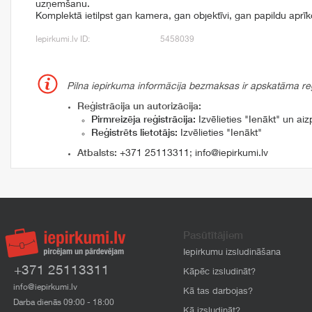
uzņemšanu.
Komplektā ietilpst gan kamera, gan objektīvi, gan papildu apr
Iepirkumi.lv ID:
5458039
Pilna iepirkuma informācija bezmaksas ir apskatāma reģi
Reģistrācija un autorizācija:
Pirmreizēja reģistrācija:
Izvēlieties "Ienākt" un aizp
Reģistrēts lietotājs:
Izvēlieties "Ienākt"
Atbalsts:
+371 25113311
;
info@iepirkumi.lv
Pasūtītājiem
Iepirkumu izsludināšana
+371 25113311
Kāpēc izsludināt?
info@iepirkumi.lv
Kā tas darbojas?
Darba dienās 09:00 - 18:00
Kā izsludināt?