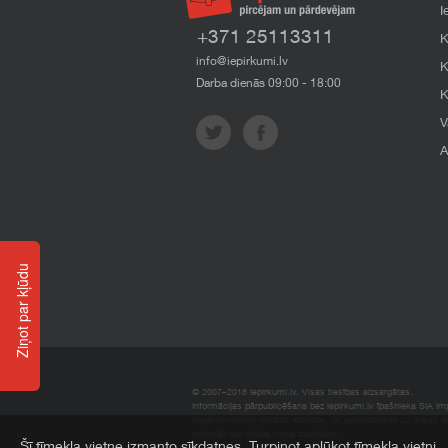
I
+371 25113311
K
info@iepirkumi.lv
K
Darba dienās 09:00 - 18:00
K
V
A
Ziņot par kļūdu
© 2007–2018 Iepirkumi.lv. Visas tiesības aizsargātas.
Informācijas pārpublicēšana bez iepirkumi.lv īpašnieka SIA Impe
Imperum nenes nekādu atbildību, ja, pamatojoties uz mājas l
materiāli vai citāda veida zaudējumi.