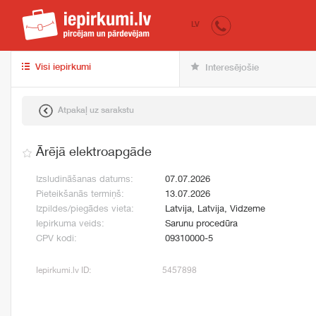
iepirkumi.lv
pir
LV
Visi iepirkumi
Interesējošie
Atpakaļ uz sarakstu
Ārējā elektroapgāde
Izsludināšanas datums:
07.07.2026
Pieteikšanās termiņš:
13.07.2026
Izpildes/piegādes vieta:
Latvija, Latvija, Vidzeme
Iepirkuma veids:
Sarunu procedūra
CPV kodi:
09310000-5
Iepirkumi.lv ID:
5457898