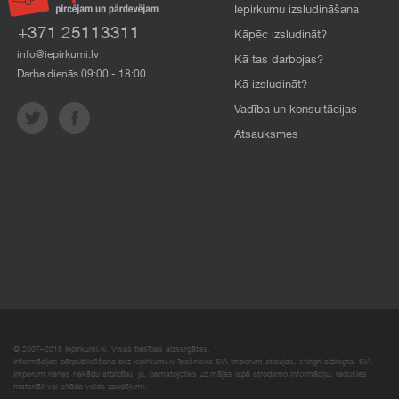
Iepirkumu izsludināšana
+371 25113311
Kāpēc izsludināt?
info@iepirkumi.lv
Kā tas darbojas?
Darba dienās 09:00 - 18:00
Kā izsludināt?
Vadība un konsultācijas
Atsauksmes
© 2007–2018 Iepirkumi.lv. Visas tiesības aizsargātas.
Informācijas pārpublicēšana bez iepirkumi.lv īpašnieka SIA Imperum atļaujas, stingri aizliegta. SIA
Imperum nenes nekādu atbildību, ja, pamatojoties uz mājas lapā atrodamo informāciju, radušies
materiāli vai citāda veida zaudējumi.