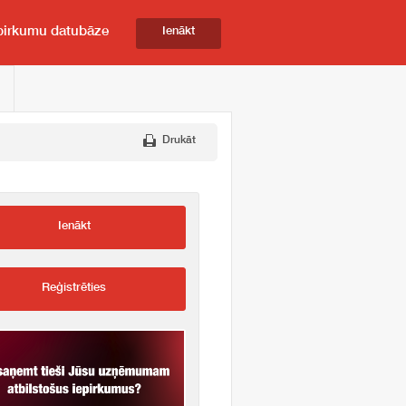
pirkumu datubāze
Ienākt
Drukāt
Ienākt
Reģistrēties