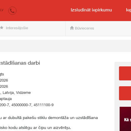
irkumi.lv
pircējam un pārdevējam
Izsludināt iepirkumu
Ie
LV
Interesējošie
Būvieceres
stādīšanas darbi
gts
.2026
.2026
a, Latvija, Vidzeme
aptauja
200-7, 45000000-7, 45111100-9
 ar dubultā pakešu stiklu demontāža un uzstādīšana
isko kodu atslēgu ar čipu un aizvērēju.