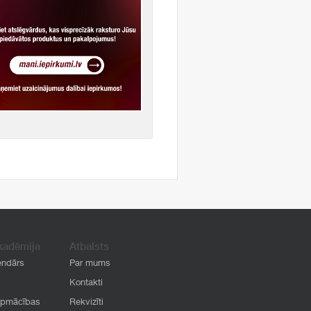
kadēmija
Atbalsts
endārs
Par mums
Kontakti
apmācības
Rekvizīti