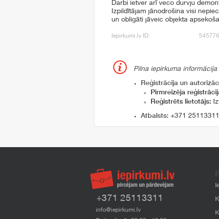
Darbi ietver arī veco durvju demo
Izpildītājam jānodrošina visi nepiec
un obligāti jāveic objekta apsekoš
Iepirkumi.lv ID:
54577
Pilna iepirkuma informācija
Reģistrācija un autorizāci
Pirmreizēja reģistrācij
Reģistrēts lietotājs:
Iz
Atbalsts:
+371 2511331
P
I
+371 25113311
K
info@iepirkumi.lv
K