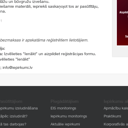
ntāžu un būvgružu izvešanu.
iešamie materiāli, iepriekš saskaņojot tos ar pasūtītāju,
ana.
61
 bezmaksas ir apskatāma reģistrētiem lietotājiem.
ja:
a:
Izvēlieties "Ienākt" un aizpildiet reģistrācijas formu.
vēlieties "Ienākt"
1
;
info@iepirkumi.lv
asūtītājiem
Piegādātājiem
Iepirkumu a
epirkumu izsludināšana
EIS monitorings
Apmācību kal
āpēc izsludināt?
Iepirkumu monitorings
Praktikumi
ā tas darbojas?
Aktuālie iepirkumi
Korporatīvās 