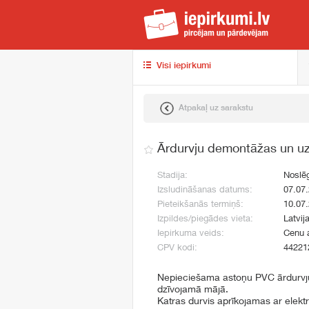
iep
Visi iepirkumi
Atpakaļ uz sarakstu
Ārdurvju demontāžas un uz
Stadija:
Noslē
Izsludināšanas datums:
07.07
Pieteikšanās termiņš:
10.07
Izpildes/piegādes vieta:
Latvij
Iepirkuma veids:
Cenu 
CPV kodi:
44221
Nepieciešama astoņu PVC ārdurvju
dzīvojamā mājā.
Katras durvis aprīkojamas ar elektr