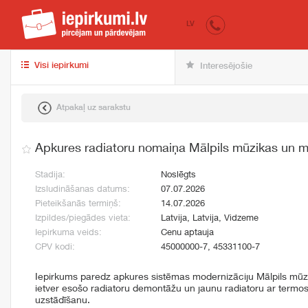
iepirkumi.lv
pir
LV
Visi iepirkumi
Interesējošie
Atpakaļ uz sarakstu
Apkures radiatoru nomaiņa Mālpils mūzikas un m
Stadija:
Noslēgts
Izsludināšanas datums:
07.07.2026
Pieteikšanās termiņš:
14.07.2026
Izpildes/piegādes vieta:
Latvija, Latvija, Vidzeme
Iepirkuma veids:
Cenu aptauja
CPV kodi:
45000000-7, 45331100-7
Iepirkums paredz apkures sistēmas modernizāciju Mālpils mūz
ietver esošo radiatoru demontāžu un jaunu radiatoru ar termos
uzstādīšanu.