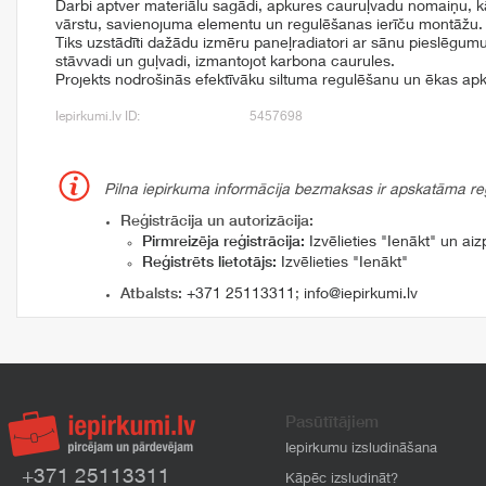
Darbi aptver materiālu sagādi, apkures cauruļvadu nomaiņu, k
vārstu, savienojuma elementu un regulēšanas ierīču montāžu.
Tiks uzstādīti dažādu izmēru paneļradiatori ar sānu pieslēgumu
stāvvadi un guļvadi, izmantojot karbona caurules.
Projekts nodrošinās efektīvāku siltuma regulēšanu un ēkas ap
Iepirkumi.lv ID:
5457698
Pilna iepirkuma informācija bezmaksas ir apskatāma reģi
Reģistrācija un autorizācija:
Pirmreizēja reģistrācija:
Izvēlieties "Ienākt" un aizp
Reģistrēts lietotājs:
Izvēlieties "Ienākt"
Atbalsts:
+371 25113311
;
info@iepirkumi.lv
Pasūtītājiem
Iepirkumu izsludināšana
+371 25113311
Kāpēc izsludināt?