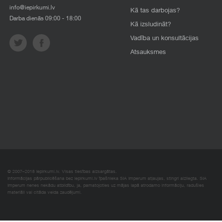
info@iepirkumi.lv
Kā tas darbojas?
Darba dienās 09:00 - 18:00
Kā izsludināt?
Vadība un konsultācijas
Atsauksmes
© 2007–2018 Iepirkumi.lv. Visas tiesības aizsargātas.
Informācijas pārpublicēšana bez iepirkumi.lv īpašnieka SIA Imperum atļaujas, stingri aizliegta. SIA
Imperum nenes nekādu atbildību, ja, pamatojoties uz mājas lapā atrodamo informāciju, radušies
materiāli vai citāda veida zaudējumi.