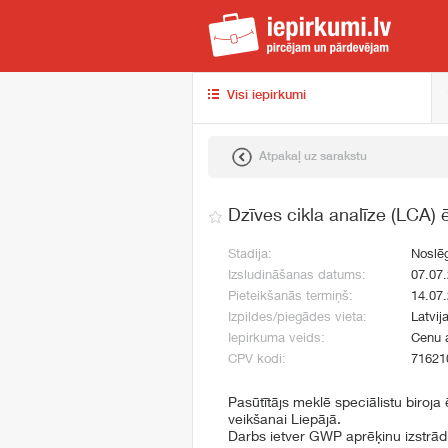
iep
Visi iepirkumi
Atpakaļ uz sarakstu
Dzīves cikla analīze (LCA)
Stadija:
Noslē
Izsludināšanas datums:
07.07
Pieteikšanās termiņš:
14.07
Izpildes/piegādes vieta:
Latvij
Iepirkuma veids:
Cenu 
CPV kodi:
71621
Pasūtītājs meklē speciālistu biroja
veikšanai Liepājā.
Darbs ietver GWP aprēķinu izstrād