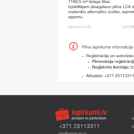
1160,5 m² lielajai ēkai.
Izpildītājam jāsagatavo pilna LCA 
materiālu alternatīvu izvēlei, iepr
apjomu.
Iepirkumi.lv ID:
54576
Pilna iepirkuma informācija
Reģistrācija un autorizāci
Pirmreizēja reģistrācij
Reģistrēts lietotājs:
Iz
Atbalsts:
+371 2511331
P
I
+371 25113311
K
info@iepirkumi.lv