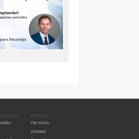
kadēmija
Atbalsts
endārs
Par mums
Kontakti