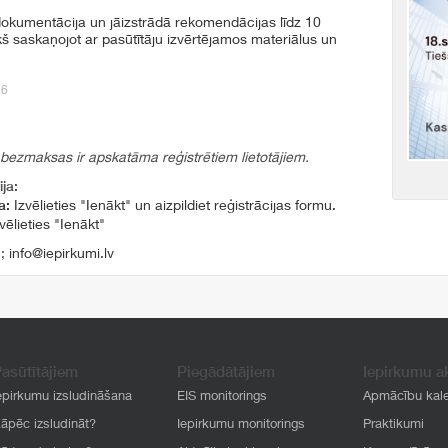
dokumentācija un jāizstrādā rekomendācijas līdz 10
iekš saskaņojot ar pasūtītāju izvērtējamos materiālus un
86
 bezmaksas ir apskatāma reģistrētiem lietotājiem.
ja:
a:
Izvēlieties "Ienākt" un aizpildiet reģistrācijas formu.
vēlieties "Ienākt"
1
;
info@iepirkumi.lv
asūtītājiem
Piegādātājiem
Iepirkumu a
epirkumu izsludināšana
EIS monitorings
Apmācību kal
āpēc izsludināt?
Iepirkumu monitorings
Praktikumi