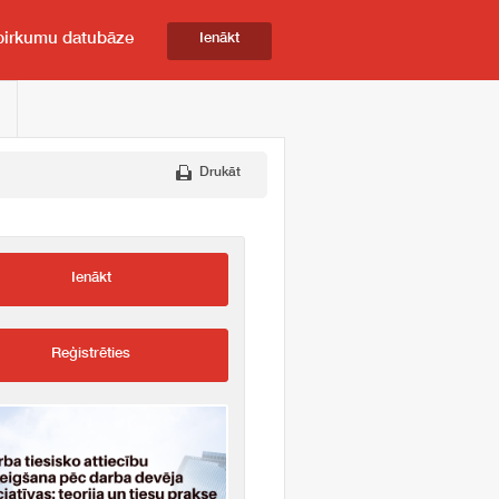
pirkumu datubāze
Ienākt
Drukāt
Ienākt
Reģistrēties