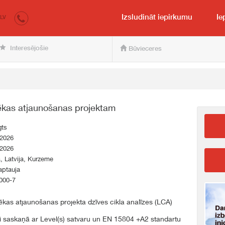
irkumi.lv
pircējam un pārdevējam
Izsludināt iepirkumu
Ie
LV
Interesējošie
Būvieceres
 ēkas atjaunošanas projektam
gts
.2026
.2026
a, Latvija, Kurzeme
aptauja
000-7
 ēkas atjaunošanas projekta dzīves cikla analīzes (LCA)
i saskaņā ar Level(s) satvaru un EN 15804 +A2 standartu