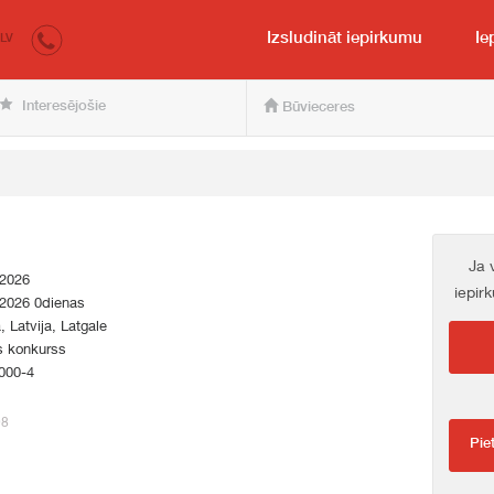
irkumi.lv
pircējam un pārdevējam
Izsludināt iepirkumu
Ie
LV
Interesējošie
Būvieceres
Ja 
.2026
iepir
.2026 0dienas
a, Latvija, Latgale
s konkurss
000-4
98
Pie