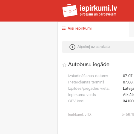
iep
Visi iepirkumi
Atpakaļ uz sarakstu
Autobusu iegāde
Izsludināšanas datums:
07.07
Pieteikšanās termiņš:
07.08
Izpildes/piegādes vieta:
Latvij
Iepirkuma veids:
Atklāt
CPV kodi:
34120
Iepirkumi.lv ID:
54567