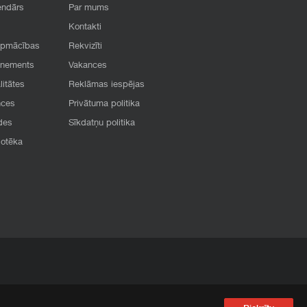
endārs
Par mums
Kontakti
apmācības
Rekvizīti
onements
Vakances
litātes
Reklāmas iespējas
nces
Privātuma politika
des
Sīkdatņu politika
iotēka