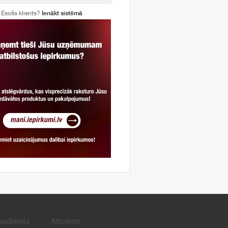
Esošs klients?
Ienākt sistēmā
kadēmija
Atbalsts