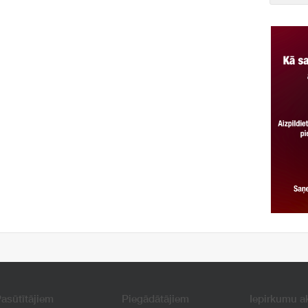
asūtītājiem
Piegādātājiem
Iepirkumu a