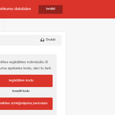
pirkumu datubāze
Ienākt
Drukāt
vēlies iegādāties individuālu šī
kuma apskates kodu, dari to šeit:
Iegādāties kodu
Ievadīt kodu
teikties izmēģinājuma periodam