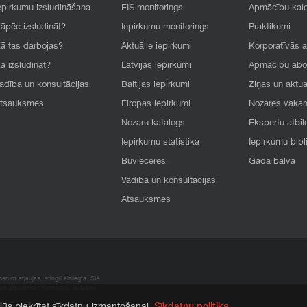
epirkumu izsludināšana
EIS monitorings
Apmācību kal
āpēc izsludināt?
Iepirkumu monitorings
Praktikumi
ā tas darbojas?
Aktuālie iepirkumi
Korporatīvās 
ā izsludināt?
Latvijas iepirkumi
Apmācību ab
adība un konsultācijas
Baltijas iepirkumi
Ziņas un aktua
tsauksmes
Eiropas iepirkumi
Nozares vaka
Nozaru katalogs
Ekspertu atbil
Iepirkumu statistika
Iepirkumu bibl
Būvieceres
Gada balva
Vadība un konsultācijas
Atsauksmes
rum atļaujas, stingri aizliegta. SIA
apā atrodamo informāciju, radušies