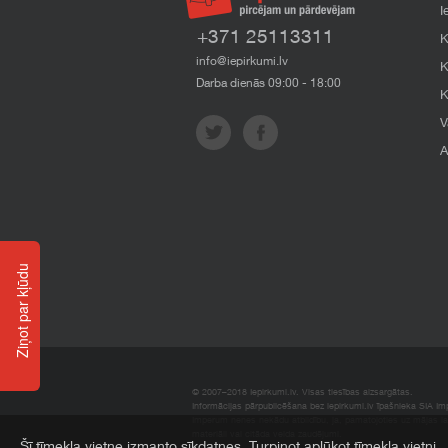
I
+371 25113311
K
info@iepirkumi.lv
K
Darba dienās 09:00 - 18:00
K
V
A
Ziņot par kļūdu
© 2007–2018 Iepirkumi.lv. Visas tiesības aizsargātas.
Informācijas pārpublicēšana bez iepirkumi.lv īpašnieka SIA Impe
Imperum nenes nekādu atbildību, ja, pamatojoties uz mājas l
materiāli vai citāda veida zaudējumi.