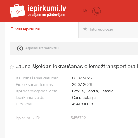
iepirkumi.lv
pir
LV
Visi iepirkumi
Interesējošie
Atpakaļ uz sarakstu
Jauna šķeldas iekraušanas gliemežtransportiera
Izsludināšanas datums:
06.07.2026
Pieteikšanās termiņš:
20.07.2026
Izpildes/piegādes vieta:
Latvija, Latvija, Latgale
Iepirkuma veids:
Cenu aptauja
CPV kodi:
42418900-8
Iepirkumi.lv ID:
5456792