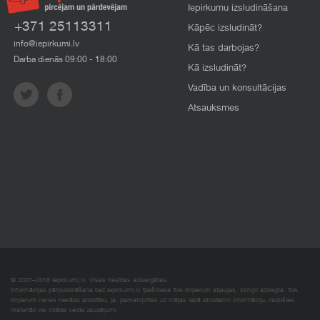
Iepirkumu izsludināšana
+371 25113311
Kāpēc izsludināt?
info@iepirkumi.lv
Kā tas darbojas?
Darba dienās 09:00 - 18:00
Kā izsludināt?
Vadība un konsultācijas
Atsauksmes
© 2007–2018 Iepirkumi.lv. Visas tiesības aizsargātas.
Informācijas pārpublicēšana bez iepirkumi.lv īpašnieka SIA Imperum atļaujas, stingri aizliegta. SIA
Imperum nenes nekādu atbildību, ja, pamatojoties uz mājas lapā atrodamo informāciju, radušies
materiāli vai citāda veida zaudējumi.