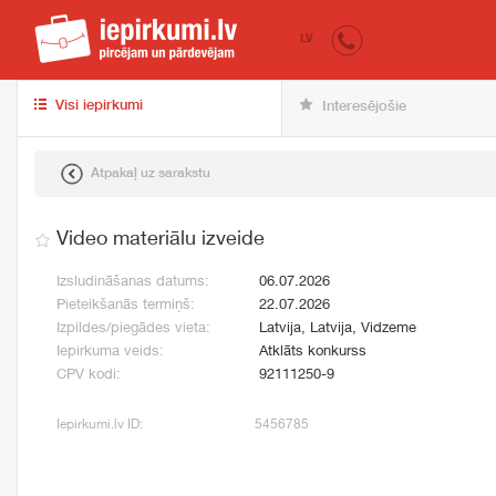
iepirkumi.lv
pir
LV
Visi iepirkumi
Interesējošie
Atpakaļ uz sarakstu
Video materiālu izveide
Izsludināšanas datums:
06.07.2026
Pieteikšanās termiņš:
22.07.2026
Izpildes/piegādes vieta:
Latvija, Latvija, Vidzeme
Iepirkuma veids:
Atklāts konkurss
CPV kodi:
92111250-9
Iepirkumi.lv ID:
5456785