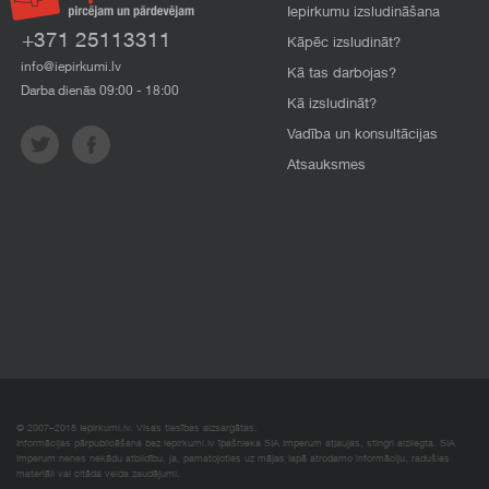
Iepirkumu izsludināšana
+371 25113311
Kāpēc izsludināt?
info@iepirkumi.lv
Kā tas darbojas?
Darba dienās 09:00 - 18:00
Kā izsludināt?
Vadība un konsultācijas
Atsauksmes
© 2007–2018 Iepirkumi.lv. Visas tiesības aizsargātas.
Informācijas pārpublicēšana bez iepirkumi.lv īpašnieka SIA Imperum atļaujas, stingri aizliegta. SIA
Imperum nenes nekādu atbildību, ja, pamatojoties uz mājas lapā atrodamo informāciju, radušies
materiāli vai citāda veida zaudējumi.