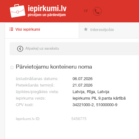
iepirkumi.lv
pir
LV
Visi iepirkumi
Interesējošie
Atpakaļ uz sarakstu
Pārvietojamu konteineru noma
Izsludināšanas datums:
06.07.2026
Pieteikšanās termiņš:
21.07.2026
Izpildes/piegādes vieta:
Latvija, Rīga, Latvija
Iepirkuma veids:
Iepirkums PIL 9.panta kārtībā
CPV kodi:
34221000-2, 51000000-9
Iepirkumi.lv ID:
5456775