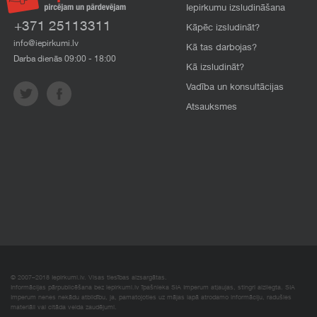
Iepirkumu izsludināšana
+371 25113311
Kāpēc izsludināt?
info@iepirkumi.lv
Kā tas darbojas?
Darba dienās 09:00 - 18:00
Kā izsludināt?
Vadība un konsultācijas
Atsauksmes
© 2007–2018 Iepirkumi.lv. Visas tiesības aizsargātas.
Informācijas pārpublicēšana bez iepirkumi.lv īpašnieka SIA Imperum atļaujas, stingri aizliegta. SIA
Imperum nenes nekādu atbildību, ja, pamatojoties uz mājas lapā atrodamo informāciju, radušies
materiāli vai citāda veida zaudējumi.