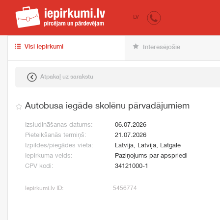
iepirkumi.lv
pir
LV
Visi iepirkumi
Interesējošie
Atpakaļ uz sarakstu
Autobusa iegāde skolēnu pārvadājumiem
Izsludināšanas datums:
06.07.2026
Pieteikšanās termiņš:
21.07.2026
Izpildes/piegādes vieta:
Latvija, Latvija, Latgale
Iepirkuma veids:
Paziņojums par apspriedi
CPV kodi:
34121000-1
Iepirkumi.lv ID:
5456774