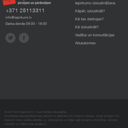
Iepirkumu izsludināšana
+371 25113311
Kāpēc izsludināt?
info@iepirkumi.lv
Kā tas darbojas?
Darba dienās 09:00 - 18:00
Kā izsludināt?
Vadība un konsultācijas
Atsauksmes
© 2007–2018 Iepirkumi.lv. Visas tiesības aizsargātas.
Informācijas pārpublicēšana bez iepirkumi.lv īpašnieka SIA Imperum atļaujas, stingri aizliegta. SIA
Imperum nenes nekādu atbildību, ja, pamatojoties uz mājas lapā atrodamo informāciju, radušies
materiāli vai citāda veida zaudējumi.