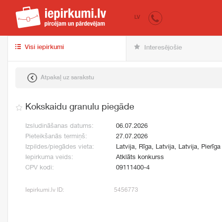
iepirkumi.lv
pir
LV
Visi iepirkumi
Interesējošie
Atpakaļ uz sarakstu
Kokskaidu granulu piegāde
Izsludināšanas datums:
06.07.2026
Pieteikšanās termiņš:
27.07.2026
Izpildes/piegādes vieta:
Latvija, Rīga, Latvija, Latvija, Pierīga
Iepirkuma veids:
Atklāts konkurss
CPV kodi:
09111400-4
Iepirkumi.lv ID:
5456773