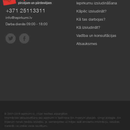
Iepirkumu izsludināšana
+371 25113311
Kāpēc izsludināt?
info@iepirkumi.lv
Kā tas darbojas?
Darba dienās 09:00 - 18:00
Kā izsludināt?
Vadība un konsultācijas
Atsauksmes
© 2007–2018 Iepirkumi.lv. Visas tiesības aizsargātas.
Informācijas pārpublicēšana bez iepirkumi.lv īpašnieka SIA Imperum atļaujas, stingri aizliegta. SIA
Imperum nenes nekādu atbildību, ja, pamatojoties uz mājas lapā atrodamo informāciju, radušies
materiāli vai citāda veida zaudējumi.