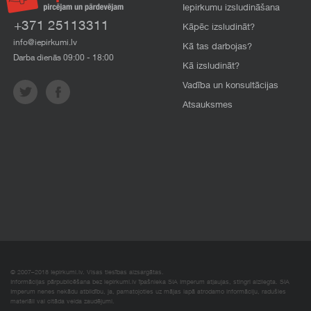
Iepirkumu izsludināšana
+371 25113311
Kāpēc izsludināt?
info@iepirkumi.lv
Kā tas darbojas?
Darba dienās 09:00 - 18:00
Kā izsludināt?
Vadība un konsultācijas
Atsauksmes
© 2007–2018 Iepirkumi.lv. Visas tiesības aizsargātas.
Informācijas pārpublicēšana bez iepirkumi.lv īpašnieka SIA Imperum atļaujas, stingri aizliegta. SIA
Imperum nenes nekādu atbildību, ja, pamatojoties uz mājas lapā atrodamo informāciju, radušies
materiāli vai citāda veida zaudējumi.