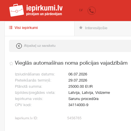
iepirkumi.lv
pir
LV
Visi iepirkumi
Interesējošie
Atpakaļ uz sarakstu
Vieglās automašīnas noma policijas vajadzībām
Izsludināšanas datums:
06.07.2026
Pieteikšanās termiņš:
29.07.2026
Plānotā summa:
25000.00 EUR
Izpildes/piegādes vieta:
Latvija, Latvija, Vidzeme
Iepirkuma veids:
Sarunu procedūra
CPV kodi:
34114000-9
Iepirkumi.lv ID:
5456765