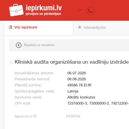
iepirkumi.lv
pir
LV
Visi iepirkumi
Interesējošie
Atpakaļ uz sarakstu
Klīniskā audita organizēšana un vadlīniju izstrāde
Izsludināšanas datums:
06.07.2026
Pieteikšanās termiņš:
06.08.2026
Plānotā summa:
49586.78 EUR
Izpildes/piegādes vieta:
Latvija
Iepirkuma veids:
Atklāts konkurss
CPV kodi:
72316000-3, 73000000-2, 79212200-
Iepirkumi.lv ID:
5456764