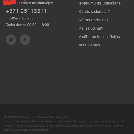
Iepirkumu izsludināšana
+371 25113311
Kāpēc izsludināt?
info@iepirkumi.lv
Kā tas darbojas?
Darba dienās 09:00 - 18:00
Kā izsludināt?
Vadība un konsultācijas
Atsauksmes
© 2007–2018 Iepirkumi.lv. Visas tiesības aizsargātas.
Informācijas pārpublicēšana bez iepirkumi.lv īpašnieka SIA Imperum atļaujas, stingri aizliegta. SIA
Imperum nenes nekādu atbildību, ja, pamatojoties uz mājas lapā atrodamo informāciju, radušies
materiāli vai citāda veida zaudējumi.