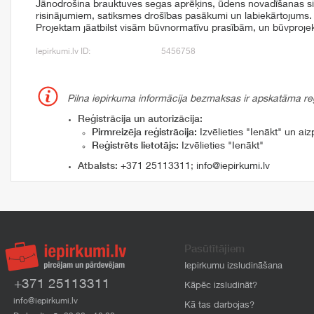
Jānodrošina brauktuves segas aprēķins, ūdens novadīšanas sist
risinājumiem, satiksmes drošības pasākumi un labiekārtojums.
Projektam jāatbilst visām būvnormatīvu prasībām, un būvprojek
Iepirkumi.lv ID:
5456758
Pilna iepirkuma informācija bezmaksas ir apskatāma reģi
Reģistrācija un autorizācija:
Pirmreizēja reģistrācija:
Izvēlieties "Ienākt" un aizp
Reģistrēts lietotājs:
Izvēlieties "Ienākt"
Atbalsts:
+371 25113311
;
info@iepirkumi.lv
Pasūtītājiem
Iepirkumu izsludināšana
+371 25113311
Kāpēc izsludināt?
info@iepirkumi.lv
Kā tas darbojas?