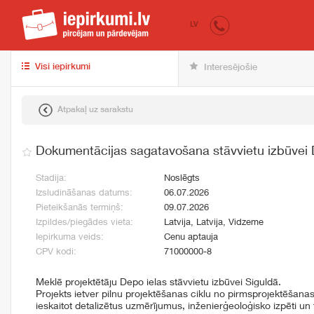
iepirkumi.lv
pir
LV
Visi iepirkumi
Interesējošie
Atpakaļ uz sarakstu
Dokumentācijas sagatavošana stāvvietu izbūvei 
Stadija:
Noslēgts
Izsludināšanas datums:
06.07.2026
Pieteikšanās termiņš:
09.07.2026
Izpildes/piegādes vieta:
Latvija, Latvija, Vidzeme
Iepirkuma veids:
Cenu aptauja
CPV kodi:
71000000-8
Meklē projektētāju Depo ielas stāvvietu izbūvei Siguldā.
Projekts ietver pilnu projektēšanas ciklu no pirmsprojektēšana
ieskaitot detalizētus uzmērījumus, inženierģeoloģisko izpēti un 