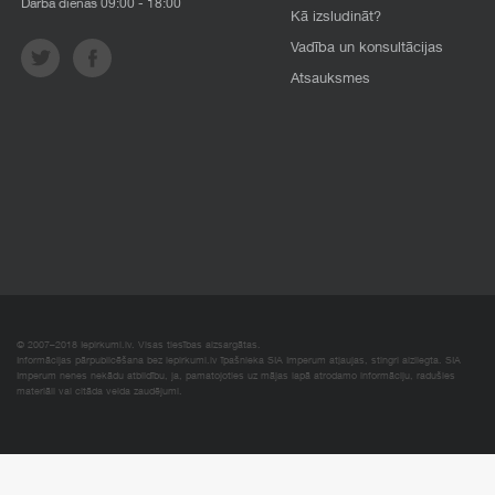
Darba dienās 09:00 - 18:00
Kā izsludināt?
Vadība un konsultācijas
Atsauksmes
© 2007–2018 Iepirkumi.lv. Visas tiesības aizsargātas.
Informācijas pārpublicēšana bez iepirkumi.lv īpašnieka SIA Imperum atļaujas, stingri aizliegta. SIA
Imperum nenes nekādu atbildību, ja, pamatojoties uz mājas lapā atrodamo informāciju, radušies
materiāli vai citāda veida zaudējumi.