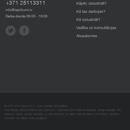
+371 25113311
Kāpēc izsludināt?
info@iepirkumi.lv
Kā tas darbojas?
Darba dienās 09:00 - 18:00
Kā izsludināt?
Vadība un konsultācijas
Atsauksmes
© 2007–2018 Iepirkumi.lv. Visas tiesības aizsargātas.
Informācijas pārpublicēšana bez iepirkumi.lv īpašnieka SIA Imperum atļaujas, stingri aizliegta. SIA
Imperum nenes nekādu atbildību, ja, pamatojoties uz mājas lapā atrodamo informāciju, radušies
materiāli vai citāda veida zaudējumi.