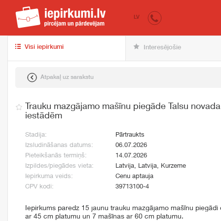
iepirkumi.lv
pir
LV
Visi iepirkumi
Interesējošie
Atpakaļ uz sarakstu
Trauku mazgājamo mašīnu piegāde Talsu novada p
iestādēm
Stadija:
Pārtraukts
Izsludināšanas datums:
06.07.2026
Pieteikšanās termiņš:
14.07.2026
Izpildes/piegādes vieta:
Latvija, Latvija, Kurzeme
Iepirkuma veids:
Cenu aptauja
CPV kodi:
39713100-4
Iepirkums paredz 15 jaunu trauku mazgājamo mašīnu piegādi d
ar 45 cm platumu un 7 mašīnas ar 60 cm platumu.