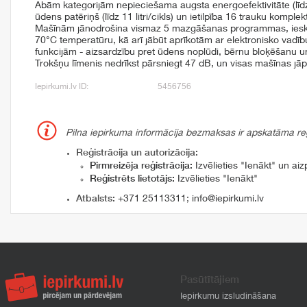
Abām kategorijām nepieciešama augsta energoefektivitāte (līd
ūdens patēriņš (līdz 11 litri/cikls) un ietilpība 16 trauku komplek
Mašīnām jānodrošina vismaz 5 mazgāšanas programmas, ieskai
70°C temperatūru, kā arī jābūt aprīkotām ar elektronisko vadīb
funkcijām - aizsardzību pret ūdens noplūdi, bērnu bloķēšanu u
Trokšņu līmenis nedrīkst pārsniegt 47 dB, un visas mašīnas jā
Iepirkumi.lv ID:
5456756
Pilna iepirkuma informācija bezmaksas ir apskatāma reģi
Reģistrācija un autorizācija:
Pirmreizēja reģistrācija:
Izvēlieties "Ienākt" un aizp
Reģistrēts lietotājs:
Izvēlieties "Ienākt"
Atbalsts:
+371 25113311
;
info@iepirkumi.lv
Pasūtītājiem
Iepirkumu izsludināšana