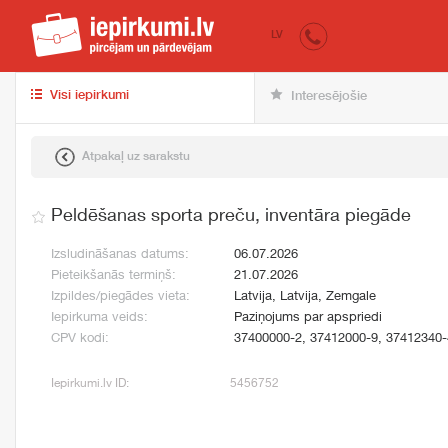
iepirkumi.lv
pir
LV
Visi iepirkumi
Interesējošie
Atpakaļ uz sarakstu
Peldēšanas sporta preču, inventāra piegāde
Izsludināšanas datums:
06.07.2026
Pieteikšanās termiņš:
21.07.2026
Izpildes/piegādes vieta:
Latvija, Latvija, Zemgale
Iepirkuma veids:
Paziņojums par apspriedi
CPV kodi:
37400000-2, 37412000-9, 37412340-
Iepirkumi.lv ID:
5456752