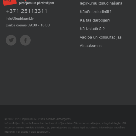
Iepirkumu izsludināšana
+371 25113311
Kāpēc izsludināt?
info@iepirkumi.lv
Kā tas darbojas?
Darba dienās 09:00 - 18:00
Kā izsludināt?
Vadība un konsultācijas
Atsauksmes
© 2007–2018 Iepirkumi.lv. Visas tiesības aizsargātas.
Informācijas pārpublicēšana bez iepirkumi.lv īpašnieka SIA Imperum atļaujas, stingri aizliegta. SIA
Imperum nenes nekādu atbildību, ja, pamatojoties uz mājas lapā atrodamo informāciju, radušies
materiāli vai citāda veida zaudējumi.