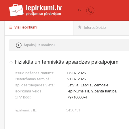
iepirkumi.lv
pir
LV
Visi iepirkumi
Interesējošie
Atpakaļ uz sarakstu
Fiziskās un tehniskās apsardzes pakalpojumi
Izsludināšanas datums:
06.07.2026
Pieteikšanās termiņš:
21.07.2026
Izpildes/piegādes vieta:
Latvija, Latvija, Zemgale
Iepirkuma veids:
Iepirkums PIL 9.panta kārtībā
CPV kodi:
79710000-4
Iepirkumi.lv ID:
5456751