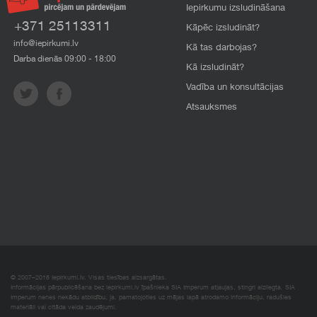
Iepirkumu izsludināšana
+371 25113311
Kāpēc izsludināt?
info@iepirkumi.lv
Kā tas darbojas?
Darba dienās 09:00 - 18:00
Kā izsludināt?
Vadība un konsultācijas
Atsauksmes
© 2007–2018 Iepirkumi.lv. Visas tiesības aizsargātas.
Informācijas pārpublicēšana bez iepirkumi.lv īpašnieka SIA Imperum atļaujas, stingri aizliegta. SIA
Imperum nenes nekādu atbildību, ja, pamatojoties uz mājas lapā atrodamo informāciju, radušies
materiāli vai citāda veida zaudējumi.