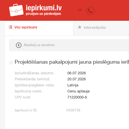
iepirkumi.lv
pir
LV
Visi iepirkumi
Interesējošie
Atpakaļ uz sarakstu
Projektēšanas pakalpojumi jauna pieslēguma ierī
Izsludināšanas datums:
06.07.2026
Pieteikšanās termiņš:
20.07.2026
Izpildes/piegādes vieta:
Latvija
Iepirkuma veids:
Cenu aptauja
CPV kodi:
71220000-6
Iepirkumi.lv ID:
5456738