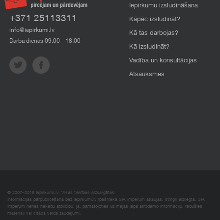
Iepirkumu izsludināšana
+371 25113311
Kāpēc izsludināt?
info@iepirkumi.lv
Kā tas darbojas?
Darba dienās 09:00 - 18:00
Kā izsludināt?
Vadība un konsultācijas
Atsauksmes
© 2007–2018 Iepirkumi.lv. Visas tiesības aizsargātas.
Informācijas pārpublicēšana bez iepirkumi.lv īpašnieka SIA Imperum atļaujas, stingri aizliegta. SIA
Imperum nenes nekādu atbildību, ja, pamatojoties uz mājas lapā atrodamo informāciju, radušies
materiāli vai citāda veida zaudējumi.