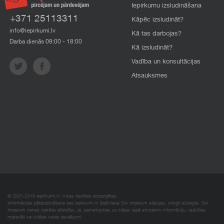
Iepirkumu izsludināšana
+371 25113311
Kāpēc izsludināt?
info@iepirkumi.lv
Kā tas darbojas?
Darba dienās 09:00 - 18:00
Kā izsludināt?
Vadība un konsultācijas
Atsauksmes
© 2007–2018 Iepirkumi.lv. Visas tiesības aizsargātas.
Informācijas pārpublicēšana bez iepirkumi.lv īpašnieka SIA Imperum atļaujas, stingri aizliegta. SIA
Imperum nenes nekādu atbildību, ja, pamatojoties uz mājas lapā atrodamo informāciju, radušies
materiāli vai citāda veida zaudējumi.