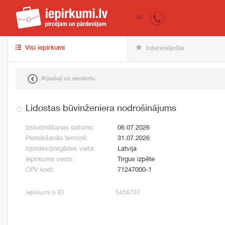
iepirkumi.lv
pir
LV
Visi iepirkumi
Interesējošie
Atpakaļ uz sarakstu
Lidostas būvinženiera nodrošinājums
Izsludināšanas datums:
06.07.2026
Pieteikšanās termiņš:
31.07.2026
Izpildes/piegādes vieta:
Latvija
Iepirkuma veids:
Tirgus izpēte
CPV kodi:
71247000-1
Iepirkumi.lv ID:
5456737