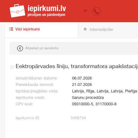
iepirkumi.lv
pir
LV
Visi iepirkumi
Interesējošie
Atpakaļ uz sarakstu
Eektropārvades līniju, transformatora apakšstaci
Izsludināšanas datums:
06.07.2026
Pieteikšanās termiņš:
21.07.2026
Izpildes/piegādes vieta:
Latvija, Rīga, Latvija, Latvija, Pierīga
Iepirkuma veids:
Sarunu procedūra
CPV kodi:
09310000-5, 31170000-8
Iepirkumi.lv ID:
5456734