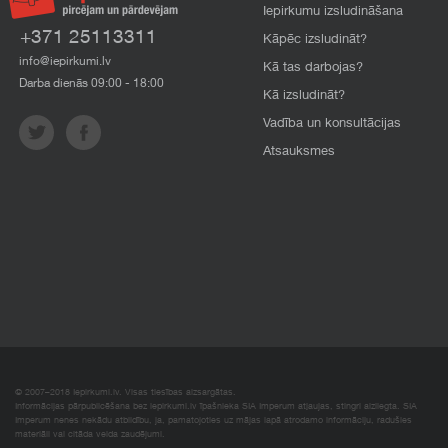
Iepirkumu izsludināšana
+371 25113311
Kāpēc izsludināt?
info@iepirkumi.lv
Kā tas darbojas?
Darba dienās 09:00 - 18:00
Kā izsludināt?
Vadība un konsultācijas
Atsauksmes
© 2007–2018 Iepirkumi.lv. Visas tiesības aizsargātas.
Informācijas pārpublicēšana bez iepirkumi.lv īpašnieka SIA Imperum atļaujas, stingri aizliegta. SIA
Imperum nenes nekādu atbildību, ja, pamatojoties uz mājas lapā atrodamo informāciju, radušies
materiāli vai citāda veida zaudējumi.