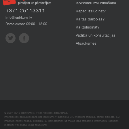
Iepirkumu izsludināšana
+371 25113311
Kāpēc izsludināt?
info@iepirkumi.lv
Kā tas darbojas?
Darba dienās 09:00 - 18:00
Kā izsludināt?
Vadība un konsultācijas
Atsauksmes
© 2007–2018 Iepirkumi.lv. Visas tiesības aizsargātas.
Informācijas pārpublicēšana bez iepirkumi.lv īpašnieka SIA Imperum atļaujas, stingri aizliegta. SIA
Imperum nenes nekādu atbildību, ja, pamatojoties uz mājas lapā atrodamo informāciju, radušies
materiāli vai citāda veida zaudējumi.