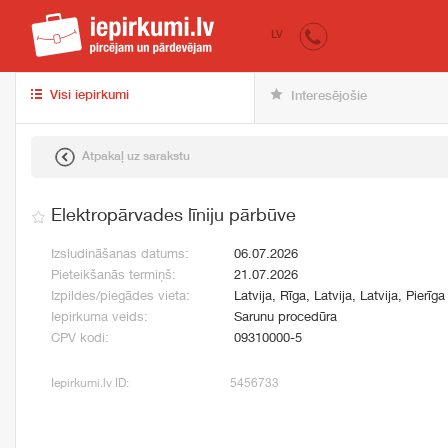
iepirkumi.lv
pir
LV
Visi iepirkumi
Interesējošie
Atpakaļ uz sarakstu
Elektropārvades līniju pārbūve
Izsludināšanas datums:
06.07.2026
Pieteikšanās termiņš:
21.07.2026
Izpildes/piegādes vieta:
Latvija, Rīga, Latvija, Latvija, Pierīga
Iepirkuma veids:
Sarunu procedūra
CPV kodi:
09310000-5
Iepirkumi.lv ID:
5456733