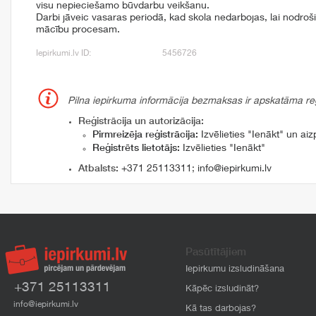
visu nepieciešamo būvdarbu veikšanu.
Darbi jāveic vasaras periodā, kad skola nedarbojas, lai nodro
mācību procesam.
Iepirkumi.lv ID:
5456726
Pilna iepirkuma informācija bezmaksas ir apskatāma reģi
Reģistrācija un autorizācija:
Pirmreizēja reģistrācija:
Izvēlieties "Ienākt" un aizp
Reģistrēts lietotājs:
Izvēlieties "Ienākt"
Atbalsts:
+371 25113311
;
info@iepirkumi.lv
Pasūtītājiem
Iepirkumu izsludināšana
+371 25113311
Kāpēc izsludināt?
info@iepirkumi.lv
Kā tas darbojas?