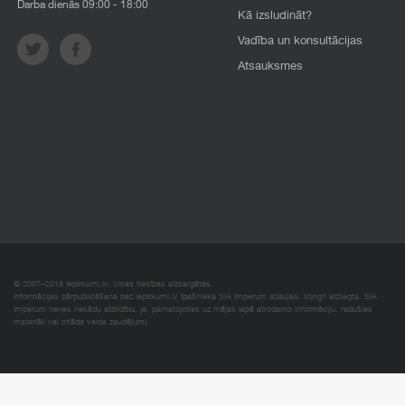
Darba dienās 09:00 - 18:00
Kā izsludināt?
Vadība un konsultācijas
Atsauksmes
© 2007–2018 Iepirkumi.lv. Visas tiesības aizsargātas.
Informācijas pārpublicēšana bez iepirkumi.lv īpašnieka SIA Imperum atļaujas, stingri aizliegta. SIA
Imperum nenes nekādu atbildību, ja, pamatojoties uz mājas lapā atrodamo informāciju, radušies
materiāli vai citāda veida zaudējumi.