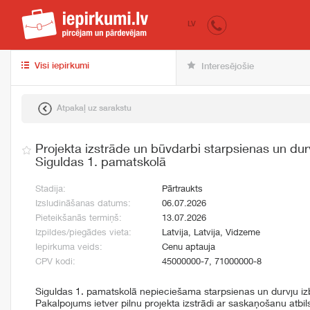
iepirkumi.lv
pir
LV
Visi iepirkumi
Interesējošie
Atpakaļ uz sarakstu
Projekta izstrāde un būvdarbi starpsienas un dur
Siguldas 1. pamatskolā
Stadija:
Pārtraukts
Izsludināšanas datums:
06.07.2026
Pieteikšanās termiņš:
13.07.2026
Izpildes/piegādes vieta:
Latvija, Latvija, Vidzeme
Iepirkuma veids:
Cenu aptauja
CPV kodi:
45000000-7, 71000000-8
Siguldas 1. pamatskolā nepieciešama starpsienas un durvju iz
Pakalpojums ietver pilnu projekta izstrādi ar saskaņošanu atbil