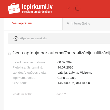
iepirkumi.lv
pir
LV
Visi iepirkumi
Interesējošie
Atpakaļ uz sarakstu
Cenu aptauja par automašīnu realizāciju-utilizācij
Izsludināšanas datums:
06.07.2026
Pieteikšanās termiņš:
14.07.2026
Izpildes/piegādes vieta:
Latvija, Latvija, Vidzeme
Iepirkuma veids:
Cenu aptauja
CPV kodi:
14630000-6, 34110000-1
Iepirkumi.lv ID:
5456718