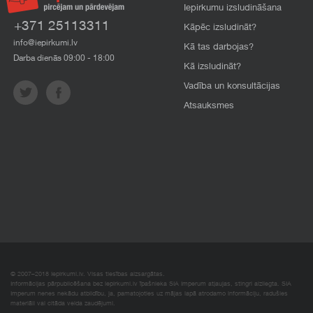
Iepirkumu izsludināšana
+371 25113311
Kāpēc izsludināt?
info@iepirkumi.lv
Kā tas darbojas?
Darba dienās 09:00 - 18:00
Kā izsludināt?
Vadība un konsultācijas
Atsauksmes
© 2007–2018 Iepirkumi.lv. Visas tiesības aizsargātas.
Informācijas pārpublicēšana bez iepirkumi.lv īpašnieka SIA Imperum atļaujas, stingri aizliegta. SIA
Imperum nenes nekādu atbildību, ja, pamatojoties uz mājas lapā atrodamo informāciju, radušies
materiāli vai citāda veida zaudējumi.