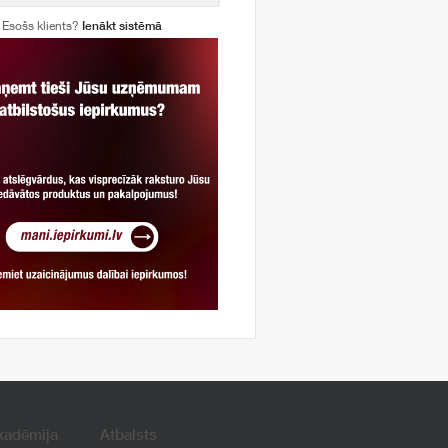
Esošs klients?
Ienākt sistēmā
kadēmija
Atbalsts