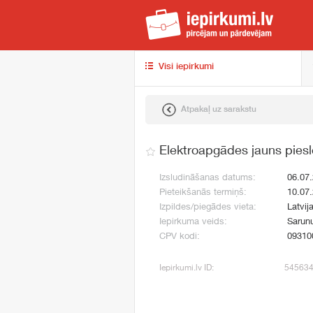
iep
Visi iepirkumi
Atpakaļ uz sarakstu
Elektroapgādes jauns pies
Izsludināšanas datums:
06.07
Pieteikšanās termiņš:
10.07
Izpildes/piegādes vieta:
Latvij
Iepirkuma veids:
Sarun
CPV kodi:
09310
Iepirkumi.lv ID:
54563