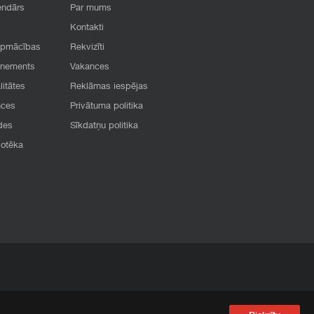
endārs
Par mums
Kontakti
apmācības
Rekvizīti
onements
Vakances
litātes
Reklāmas iespējas
nces
Privātuma politika
des
Sīkdatņu politika
iotēka