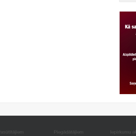
asūtītājiem
Piegādātājiem
Iepirkumu a