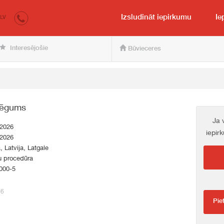
irkumi.lv
pircējam un pārdevējam
Izsludināt iepirkumu
Ie
LV
Interesējošie
Būvieceres
lēgums
Ja 
.2026
iepir
.2026
a, Latvija, Latgale
u procedūra
000-5
46
Pie