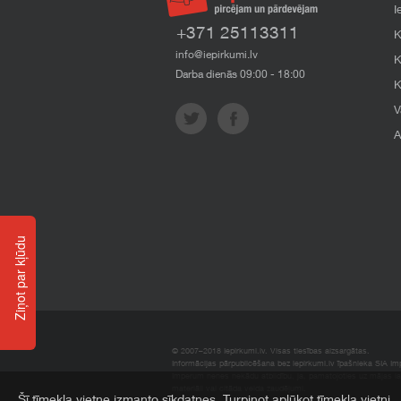
I
+371 25113311
K
info@iepirkumi.lv
K
Darba dienās 09:00 - 18:00
K
V
A
Ziņot par kļūdu
© 2007–2018 Iepirkumi.lv. Visas tiesības aizsargātas.
Informācijas pārpublicēšana bez iepirkumi.lv īpašnieka SIA Impe
Imperum nenes nekādu atbildību, ja, pamatojoties uz mājas l
materiāli vai citāda veida zaudējumi.