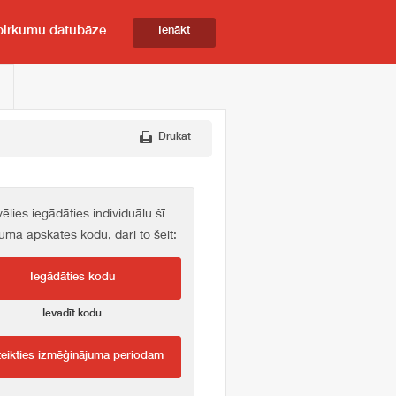
pirkumu datubāze
Ienākt
Drukāt
vēlies iegādāties individuālu šī
kuma apskates kodu, dari to šeit:
Iegādāties kodu
Ievadīt kodu
teikties izmēģinājuma periodam