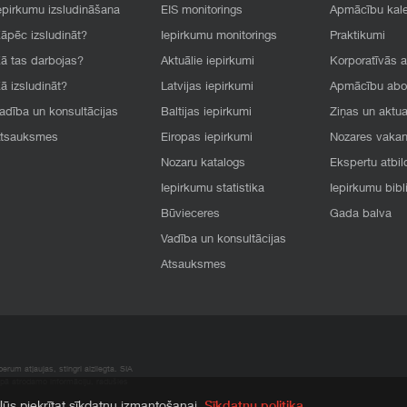
epirkumu izsludināšana
EIS monitorings
Apmācību kal
āpēc izsludināt?
Iepirkumu monitorings
Praktikumi
ā tas darbojas?
Aktuālie iepirkumi
Korporatīvās 
ā izsludināt?
Latvijas iepirkumi
Apmācību ab
adība un konsultācijas
Baltijas iepirkumi
Ziņas un aktua
tsauksmes
Eiropas iepirkumi
Nozares vaka
Nozaru katalogs
Ekspertu atbil
Iepirkumu statistika
Iepirkumu bibl
Būvieceres
Gada balva
Vadība un konsultācijas
Atsauksmes
rum atļaujas, stingri aizliegta. SIA
apā atrodamo informāciju, radušies