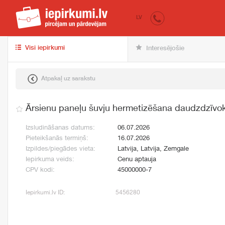
iepirkumi.lv
pir
LV
Visi iepirkumi
Interesējošie
Atpakaļ uz sarakstu
Ārsienu paneļu šuvju hermetizēšana daudzdzīvo
Izsludināšanas datums:
06.07.2026
Pieteikšanās termiņš:
16.07.2026
Izpildes/piegādes vieta:
Latvija, Latvija, Zemgale
Iepirkuma veids:
Cenu aptauja
CPV kodi:
45000000-7
Iepirkumi.lv ID:
5456280