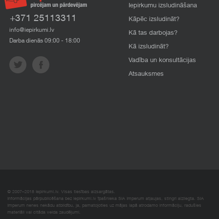
Iepirkumu izsludināšana
+371 25113311
Kāpēc izsludināt?
info@iepirkumi.lv
Kā tas darbojas?
Darba dienās 09:00 - 18:00
Kā izsludināt?
Vadība un konsultācijas
Atsauksmes
© 2007–2018 Iepirkumi.lv. Visas tiesības aizsargātas.
Informācijas pārpublicēšana bez iepirkumi.lv īpašnieka SIA Imperum atļaujas, stingri aizliegta. SIA
Imperum nenes nekādu atbildību, ja, pamatojoties uz mājas lapā atrodamo informāciju, radušies
materiāli vai citāda veida zaudējumi.