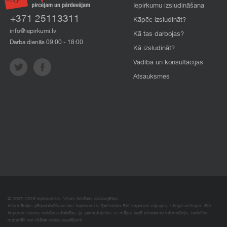
Iepirkumu izsludināšana
+371 25113311
Kāpēc izsludināt?
info@iepirkumi.lv
Kā tas darbojas?
Darba dienās 09:00 - 18:00
Kā izsludināt?
Vadība un konsultācijas
Atsauksmes
© 2007–2018 Iepirkumi.lv. Visas tiesības aizsargātas.
Informācijas pārpublicēšana bez iepirkumi.lv īpašnieka SIA Imperum atļaujas, stingri aizliegta. SIA
Imperum nenes nekādu atbildību, ja, pamatojoties uz mājas lapā atrodamo informāciju, radušies
materiāli vai citāda veida zaudējumi.