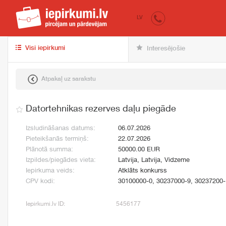
iepirkumi.lv
pir
LV
Visi iepirkumi
Interesējošie
Atpakaļ uz sarakstu
Datortehnikas rezerves daļu piegāde
Izsludināšanas datums:
06.07.2026
Pieteikšanās termiņš:
22.07.2026
Plānotā summa:
50000.00 EUR
Izpildes/piegādes vieta:
Latvija, Latvija, Vidzeme
Iepirkuma veids:
Atklāts konkurss
CPV kodi:
30100000-0, 30237000-9, 30237200-
Iepirkumi.lv ID:
5456177