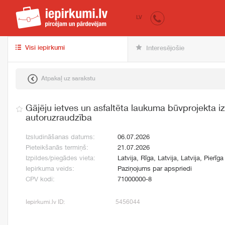
iepirkumi.lv
pir
LV
Visi iepirkumi
Interesējošie
Atpakaļ uz sarakstu
Gājēju ietves un asfaltēta laukuma būvprojekta i
autoruzraudzība
Izsludināšanas datums:
06.07.2026
Pieteikšanās termiņš:
21.07.2026
Izpildes/piegādes vieta:
Latvija, Rīga, Latvija, Latvija, Pierīga
Iepirkuma veids:
Paziņojums par apspriedi
CPV kodi:
71000000-8
Iepirkumi.lv ID:
5456044