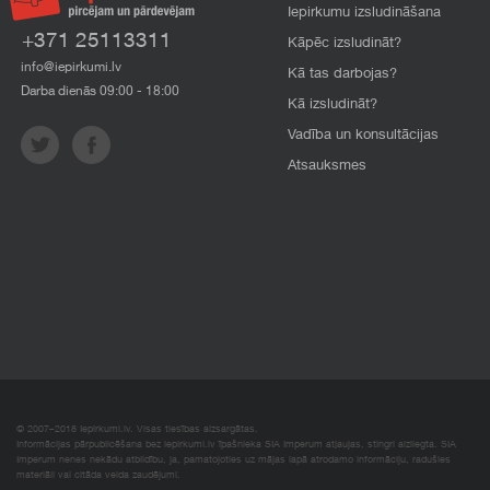
Iepirkumu izsludināšana
+371 25113311
Kāpēc izsludināt?
info@iepirkumi.lv
Kā tas darbojas?
Darba dienās 09:00 - 18:00
Kā izsludināt?
Vadība un konsultācijas
Atsauksmes
© 2007–2018 Iepirkumi.lv. Visas tiesības aizsargātas.
Informācijas pārpublicēšana bez iepirkumi.lv īpašnieka SIA Imperum atļaujas, stingri aizliegta. SIA
Imperum nenes nekādu atbildību, ja, pamatojoties uz mājas lapā atrodamo informāciju, radušies
materiāli vai citāda veida zaudējumi.