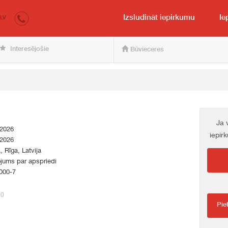
irkumi.lv
pircējam un pārdevējam
Izsludināt iepirkumu
Ie
LV
Interesējošie
Būvieceres
Ja 
.2026
iepir
.2026
a, Rīga, Latvija
jums par apspriedi
000-7
30
Pie