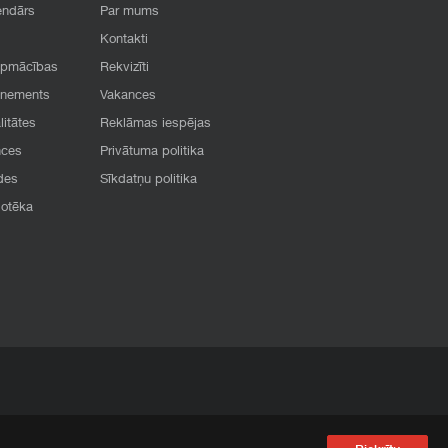
endārs
Par mums
Kontakti
apmācības
Rekvizīti
onements
Vakances
litātes
Reklāmas iespējas
nces
Privātuma politika
des
Sīkdatņu politika
iotēka