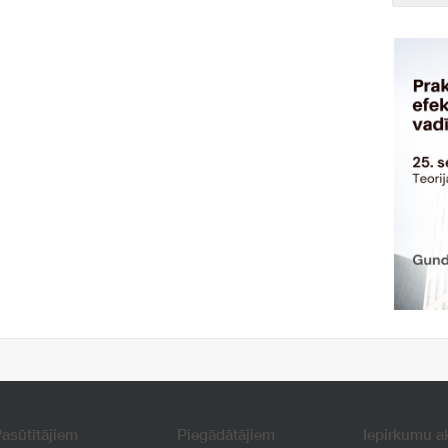
asūtītājiem
Piegādātājiem
Iepirkumu a