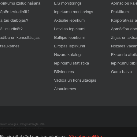
epirkumu izsludināšana
EIS monitorings
Apmācību kal
āpēc izsludināt?
Iepirkumu monitorings
Praktikumi
ā tas darbojas?
Aktuālie iepirkumi
Korporatīvās 
ā izsludināt?
Latvijas iepirkumi
Apmācību ab
adība un konsultācijas
Baltijas iepirkumi
Ziņas un aktua
tsauksmes
Eiropas iepirkumi
Nozares vaka
Nozaru katalogs
Ekspertu atbil
Iepirkumu statistika
Iepirkumu bibl
Būvieceres
Gada balva
Vadība un konsultācijas
Atsauksmes
rum atļaujas, stingri aizliegta. SIA
apā atrodamo informāciju, radušies