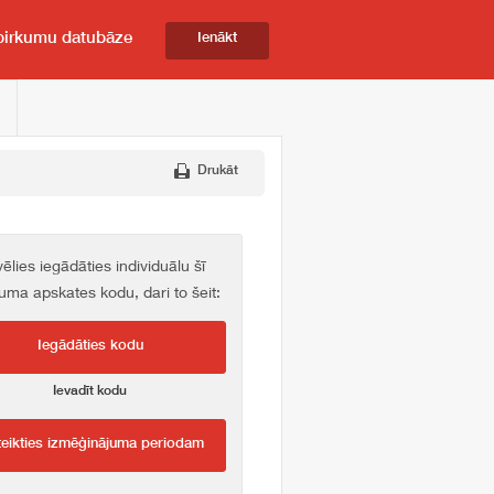
pirkumu datubāze
Ienākt
Drukāt
vēlies iegādāties individuālu šī
kuma apskates kodu, dari to šeit:
Iegādāties kodu
Ievadīt kodu
teikties izmēģinājuma periodam