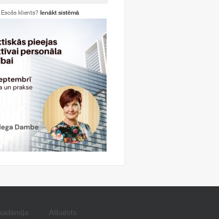
Esošs klients?
Ienākt sistēmā
kadēmija
Atbalsts