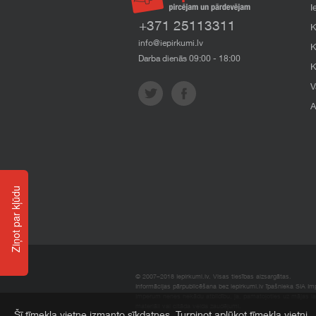
I
+371 25113311
K
info@iepirkumi.lv
K
Darba dienās 09:00 - 18:00
K
V
A
Ziņot par kļūdu
© 2007–2018 Iepirkumi.lv. Visas tiesības aizsargātas.
Informācijas pārpublicēšana bez iepirkumi.lv īpašnieka SIA Impe
Imperum nenes nekādu atbildību, ja, pamatojoties uz mājas l
materiāli vai citāda veida zaudējumi.