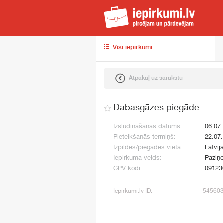
iep
Visi iepirkumi
Atpakaļ uz sarakstu
Dabasgāzes piegāde
Izsludināšanas datums:
06.07
Pieteikšanās termiņš:
22.07
Izpildes/piegādes vieta:
Latvij
Iepirkuma veids:
Paziņo
CPV kodi:
09123
Iepirkumi.lv ID:
54560