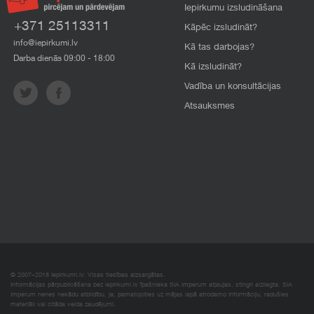
Iepirkumu izsludināšana
+371 25113311
Kāpēc izsludināt?
info@iepirkumi.lv
Kā tas darbojas?
Darba dienās 09:00 - 18:00
Kā izsludināt?
Vadība un konsultācijas
Atsauksmes
© 2007–2018 Iepirkumi.lv. Visas tiesības aizsargātas.
Informācijas pārpublicēšana bez iepirkumi.lv īpašnieka SIA Imperum atļaujas, stingri aizliegta. SIA
Imperum nenes nekādu atbildību, ja, pamatojoties uz mājas lapā atrodamo informāciju, radušies
materiāli vai citāda veida zaudējumi.