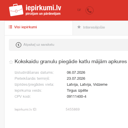
iepirkumi.lv
pir
LV
Visi iepirkumi
Interesējošie
Atpakaļ uz sarakstu
Kokskaidu granulu piegāde katlu mājām apkures
Izsludināšanas datums:
06.07.2026
Pieteikšanās termiņš:
23.07.2026
Izpildes/piegādes vieta:
Latvija, Latvija, Vidzeme
Iepirkuma veids:
Tirgus izpēte
CPV kodi:
09111400-4
Iepirkumi.lv ID:
5455869