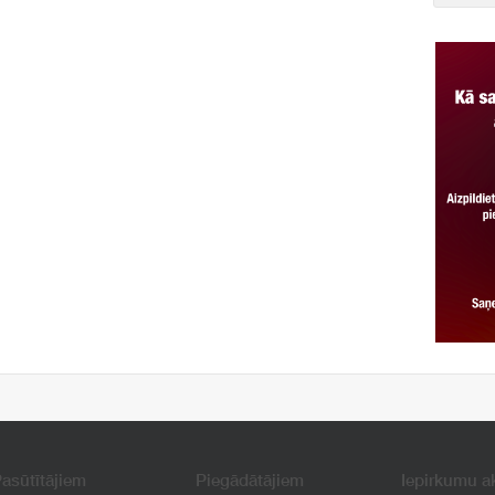
asūtītājiem
Piegādātājiem
Iepirkumu a