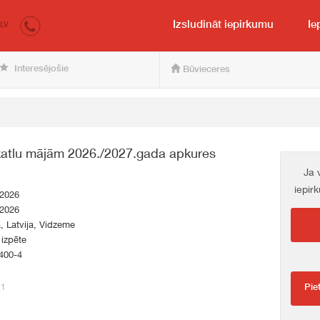
irkumi.lv
pircējam un pārdevējam
Izsludināt iepirkumu
Ie
LV
Interesējošie
Būvieceres
katlu mājām 2026./2027.gada apkures
Ja 
iepir
.2026
.2026
a, Latvija, Vidzeme
 izpēte
400-4
51
Pie