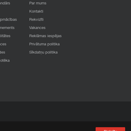
endārs
Par mums
Kontakti
apmācības
Rekvizīti
onements
Vakances
litātes
Reklāmas iespējas
nces
Privātuma politika
des
Sīkdatņu politika
iotēka