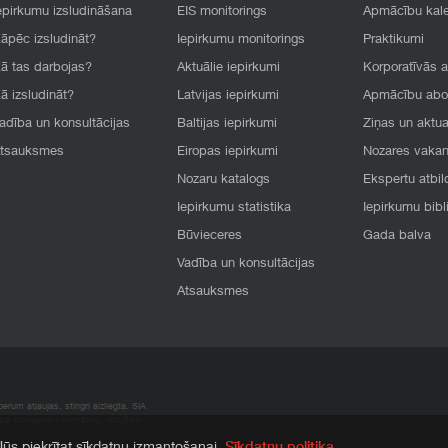
epirkumu izsludināšana
EIS monitorings
Apmācību kal
āpēc izsludināt?
Iepirkumu monitorings
Praktikumi
ā tas darbojas?
Aktuālie iepirkumi
Korporatīvās 
ā izsludināt?
Latvijas iepirkumi
Apmācību ab
adība un konsultācijas
Baltijas iepirkumi
Ziņas un aktua
tsauksmes
Eiropas iepirkumi
Nozares vaka
Nozaru katalogs
Ekspertu atbil
Iepirkumu statistika
Iepirkumu bibl
Būvieceres
Gada balva
Vadība un konsultācijas
Atsauksmes
rum atļaujas, stingri aizliegta. SIA
apā atrodamo informāciju, radušies