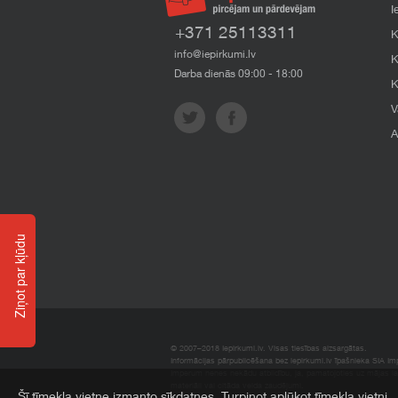
I
+371 25113311
K
info@iepirkumi.lv
K
Darba dienās 09:00 - 18:00
K
V
A
Ziņot par kļūdu
© 2007–2018 Iepirkumi.lv. Visas tiesības aizsargātas.
Informācijas pārpublicēšana bez iepirkumi.lv īpašnieka SIA Impe
Imperum nenes nekādu atbildību, ja, pamatojoties uz mājas l
materiāli vai citāda veida zaudējumi.