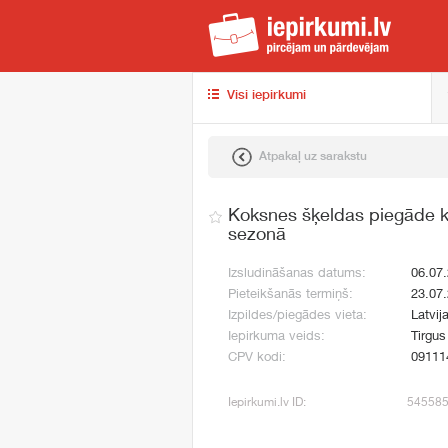
iep
Visi iepirkumi
Atpakaļ uz sarakstu
Koksnes šķeldas piegāde 
sezonā
Izsludināšanas datums:
06.07
Pieteikšanās termiņš:
23.07
Izpildes/piegādes vieta:
Latvij
Iepirkuma veids:
Tirgus
CPV kodi:
09111
Iepirkumi.lv ID:
54558