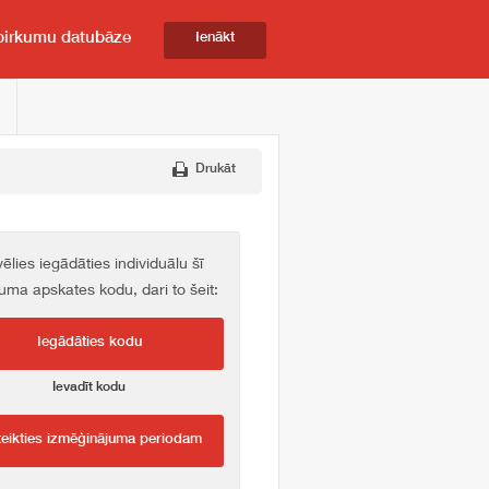
pirkumu datubāze
Ienākt
Drukāt
vēlies iegādāties individuālu šī
kuma apskates kodu, dari to šeit:
Iegādāties kodu
Ievadīt kodu
teikties izmēģinājuma periodam