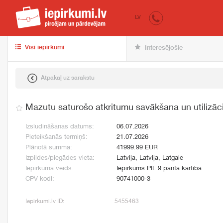
iepirkumi.lv
pir
LV
Visi iepirkumi
Interesējošie
Atpakaļ uz sarakstu
Mazutu saturošo atkritumu savākšana un utilizāci
Izsludināšanas datums:
06.07.2026
Pieteikšanās termiņš:
21.07.2026
Plānotā summa:
41999.99 EUR
Izpildes/piegādes vieta:
Latvija, Latvija, Latgale
Iepirkuma veids:
Iepirkums PIL 9.panta kārtībā
CPV kodi:
90741000-3
Iepirkumi.lv ID:
5455463