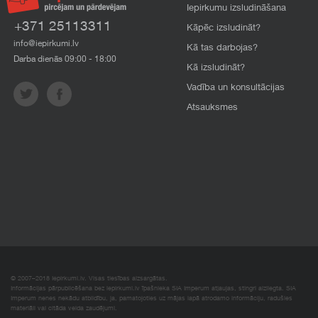
Iepirkumu izsludināšana
+371 25113311
Kāpēc izsludināt?
info@iepirkumi.lv
Kā tas darbojas?
Darba dienās 09:00 - 18:00
Kā izsludināt?
Vadība un konsultācijas
Atsauksmes
© 2007–2018 Iepirkumi.lv. Visas tiesības aizsargātas.
Informācijas pārpublicēšana bez iepirkumi.lv īpašnieka SIA Imperum atļaujas, stingri aizliegta. SIA
Imperum nenes nekādu atbildību, ja, pamatojoties uz mājas lapā atrodamo informāciju, radušies
materiāli vai citāda veida zaudējumi.