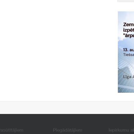
asūtītājiem
Piegādātājiem
Iepirkumu a