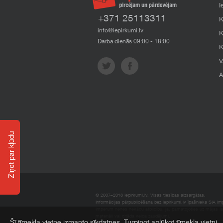
I
+371 25113311
K
info@iepirkumi.lv
K
Darba dienās 09:00 - 18:00
K
V
A
Ziņot par kļūdu
© 2007–2018 Iepirkumi.lv. Visas tiesības aizsargātas.
Informācijas pārpublicēšana bez iepirkumi.lv īpašnieka SIA Impe
Imperum nenes nekādu atbildību, ja, pamatojoties uz mājas l
materiāli vai citāda veida zaudējumi.