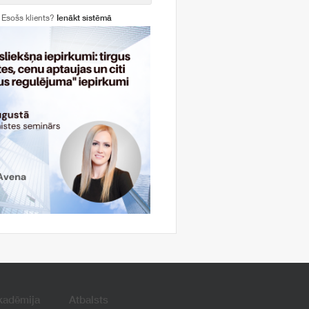
Esošs klients?
Ienākt sistēmā
kadēmija
Atbalsts