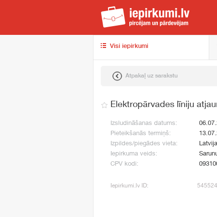
iep
Visi iepirkumi
Atpakaļ uz sarakstu
Elektropārvades līniju atja
Izsludināšanas datums:
06.07
Pieteikšanās termiņš:
13.07
Izpildes/piegādes vieta:
Latvij
Iepirkuma veids:
Sarun
CPV kodi:
09310
Iepirkumi.lv ID:
54552