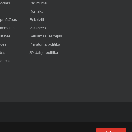
endārs
Par mums
Kontakti
apmācības
Rekvizīti
onements
Vakances
litātes
Reklāmas iespējas
nces
Privātuma politika
des
Sīkdatņu politika
iotēka