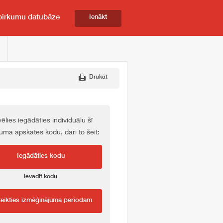
pirkumu datubāze
Ienākt
Drukāt
vēlies iegādāties individuālu šī
kuma apskates kodu, dari to šeit:
Iegādāties kodu
Ievadīt kodu
teikties izmēģinājuma periodam