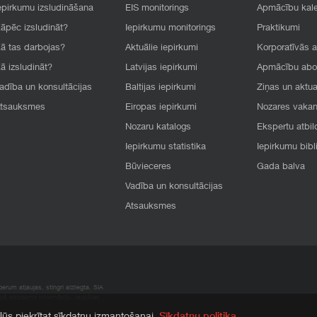
epirkumu izsludināšana
EIS monitorings
Apmācību kal
āpēc izsludināt?
Iepirkumu monitorings
Praktikumi
ā tas darbojas?
Aktuālie iepirkumi
Korporatīvās 
ā izsludināt?
Latvijas iepirkumi
Apmācību ab
adība un konsultācijas
Baltijas iepirkumi
Ziņas un aktua
tsauksmes
Eiropas iepirkumi
Nozares vaka
Nozaru katalogs
Ekspertu atbil
Iepirkumu statistika
Iepirkumu bibl
Būvieceres
Gada balva
Vadība un konsultācijas
Atsauksmes
rum atļaujas, stingri aizliegta. SIA
apā atrodamo informāciju, radušies