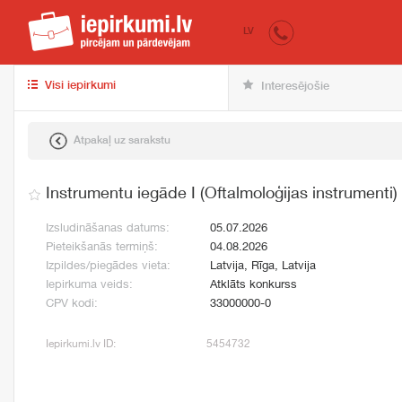
iepirkumi.lv
pir
LV
Visi iepirkumi
Interesējošie
Atpakaļ uz sarakstu
Instrumentu iegāde I (Oftalmoloģijas instrumenti)
Izsludināšanas datums:
05.07.2026
Pieteikšanās termiņš:
04.08.2026
Izpildes/piegādes vieta:
Latvija, Rīga, Latvija
Iepirkuma veids:
Atklāts konkurss
CPV kodi:
33000000-0
Iepirkumi.lv ID:
5454732