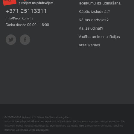
Iepirkumu izsludināšana
+371 25113311
Kāpēc izsludināt?
info@iepirkumi.lv
Kā tas darbojas?
Darba dienās 09:00 - 18:00
Kā izsludināt?
Vadība un konsultācijas
Atsauksmes
© 2007–2018 Iepirkumi.lv. Visas tiesības aizsargātas.
Informācijas pārpublicēšana bez iepirkumi.lv īpašnieka SIA Imperum atļaujas, stingri aizliegta. SIA
Imperum nenes nekādu atbildību, ja, pamatojoties uz mājas lapā atrodamo informāciju, radušies
materiāli vai citāda veida zaudējumi.