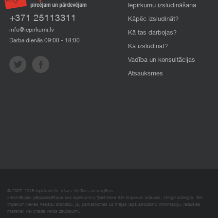
Iepirkumu izsludināšana
+371 25113311
Kāpēc izsludināt?
info@iepirkumi.lv
Kā tas darbojas?
Darba dienās 09:00 - 18:00
Kā izsludināt?
Vadība un konsultācijas
Atsauksmes
© 2007–2018 Iepirkumi.lv. Visas tiesības aizsargātas.
Informācijas pārpublicēšana bez iepirkumi.lv īpašnieka SIA Imperum atļaujas, stingri aizliegta. SIA
Imperum nenes nekādu atbildību, ja, pamatojoties uz mājas lapā atrodamo informāciju, radušies
materiāli vai citāda veida zaudējumi.