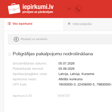
iepirkumi.lv
pir
LV
Visi iepirkumi
Interesējošie
Atpakaļ uz sarakstu
Poligrāfijas pakalpojumu nodrošināšana
Izsludināšanas datums:
05.07.2026
Pieteikšanās termiņš:
03.08.2026
Izpildes/piegādes vieta:
Latvija, Latvija, Kurzeme
Iepirkuma veids:
Atklāts konkurss
CPV kodi:
18530000-3, 22458000-5, 79800000-
Iepirkumi.lv ID:
5454725